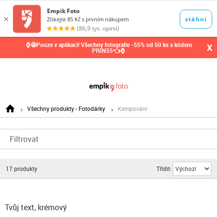
0,00
Kč
⌚🤩Pouze v aplikaci! Všechny fotografie -55% od 50 ks s kódem
X
PRIN55👈⌚
Všechny produkty - Fotodárky
Kempování
Filtrovat
17
produkty
Třídit:
Tvůj text, krémový