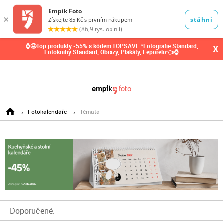
0,00
Kč
⌚🤩Top produkty -55% s kódem TOPSAVE *Fotografie Standard,
X
Fotoknihy Standard, Obrazy, Plakáty, Leporelo👈⌚
Fotokalendáře
Témata
Doporučené: