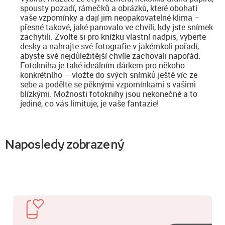
spousty pozadí, rámečků a obrázků, které obohatí
vaše vzpomínky a dají jim neopakovatelné klima –
přesné takové, jaké panovalo ve chvíli, kdy jste snímek
zachytili. Zvolte si pro knížku vlastní nadpis, vyberte
desky a nahrajte své fotografie v jakémkoli pořadí,
abyste své nejdůležitější chvíle zachovali napořád.
Fotokniha je také ideálním dárkem pro někoho
konkrétního – vložte do svých snímků ještě víc ze
sebe a podělte se pěknými vzpomínkami s vašimi
blízkými. Možnosti fotoknihy jsou nekonečné a to
jediné, co vás limituje, je vaše fantazie!
Naposledy zobrazený