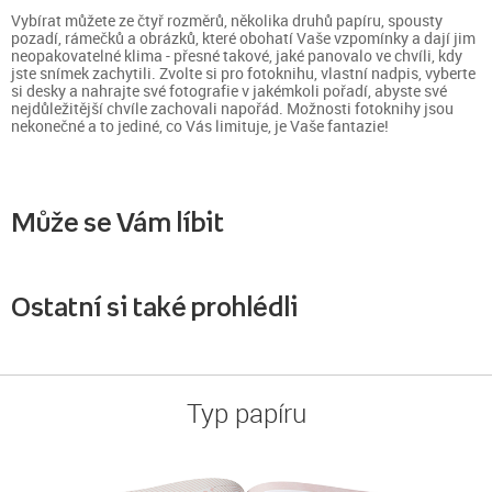
Vybírat můžete ze čtyř rozměrů, několika druhů papíru, spousty
pozadí, rámečků a obrázků, které obohatí Vaše vzpomínky a dají jim
neopakovatelné klima - přesné takové, jaké panovalo ve chvíli, kdy
jste snímek zachytili. Zvolte si pro fotoknihu, vlastní nadpis, vyberte
si desky a nahrajte své fotografie v jakémkoli pořadí, abyste své
nejdůležitější chvíle zachovali napořád. Možnosti fotoknihy jsou
nekonečné a to jediné, co Vás limituje, je Vaše fantazie!
Může se Vám líbit
Ostatní si také prohlédli
Typ papíru