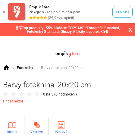
0,00
Kč
⌚🤩Top produkty -55% s kódem TOPSAVE *Fotografie Standard,
X
Fotoknihy Standard, Obrazy, Plakáty, Leporelo👈⌚
Fotoknihy
Barvy fotokniha, 20x20 cm
Barvy fotokniha, 20x20 cm
0 na 5 (
0 hodnocení
)
Přidat názor
Ideální
Vzorové
Vzorové