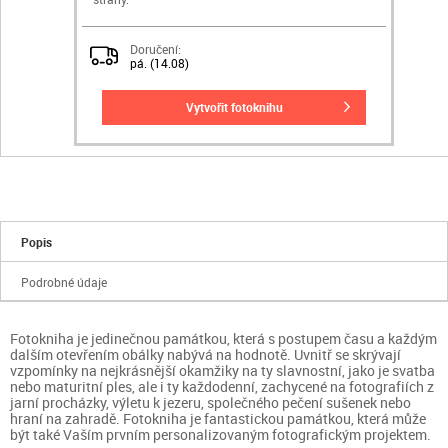
Doručení:
pá. (14.08)
vytvořit fotoknihu
Popis
Podrobné údaje
Fotokniha je jedinečnou památkou, která s postupem času a každým
dalším otevřením obálky nabývá na hodnotě. Uvnitř se skrývají
vzpomínky na nejkrásnější okamžiky na ty slavnostní, jako je svatba
nebo maturitní ples, ale i ty každodenní, zachycené na fotografiích z
jarní procházky, výletu k jezeru, společného pečení sušenek nebo
hraní na zahradě. Fotokniha je fantastickou památkou, která může
být také Vaším prvním personalizovaným fotografickým projektem.