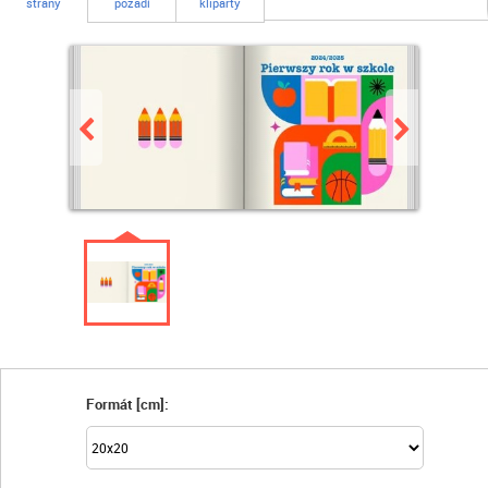
strany
pozadí
kliparty
Formát [cm]: