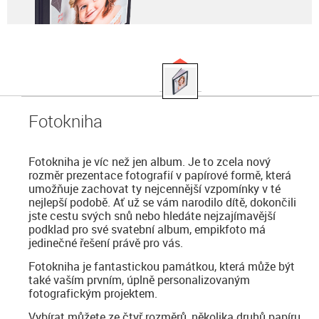
Fotokniha
Fotokniha je víc než jen album. Je to zcela nový
rozměr prezentace fotografií v papírové formě, která
umožňuje zachovat ty nejcennější vzpomínky v té
nejlepší podobě. Ať už se vám narodilo dítě, dokončili
jste cestu svých snů nebo hledáte nejzajímavější
podklad pro své svatební album, empikfoto má
jedinečné řešení právě pro vás.
Fotokniha je fantastickou památkou, která může být
také vaším prvním, úplně personalizovaným
fotografickým projektem.
Vybírat můžete ze čtyř rozměrů, několika druhů papíru,