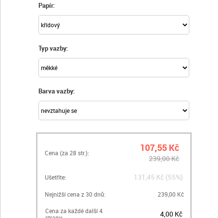
Papír:
Typ vazby:
Barva vazby:
107,55 Kč
Cena (za
28
str.):
239,00 Kč
131,45 Kč (55%)
Ušetříte:
Nejnižší cena z 30 dnů:
239,00 Kč
Cena za každé další 4
4,00 Kč
strany: