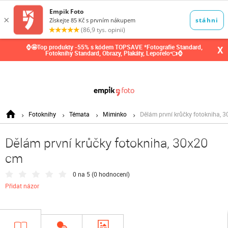
0,00
Kč
⌚🤩Top produkty -55% s kódem TOPSAVE *Fotografie Standard,
X
Fotoknihy Standard, Obrazy, Plakáty, Leporelo👈⌚
Fotoknihy
Témata
Miminko
Dělám první krůčky fotokniha, 
Dělám první krůčky fotokniha, 30x20
cm
0 na 5 (
0 hodnocení
)
Přidat názor