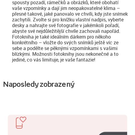
spousty pozadí, rámečků a obrázků, které obohatí
vaše vzpomínky a dají jim neopakovatelné klima –
přesné takové, jaké panovalo ve chvíli, kdy jste snímek
zachytili. Zvolte si pro knížku vlastní nadpis, vyberte
desky a nahrajte své fotografie v jakémkoli pořadí,
abyste své nejdůležitější chvíle zachovali napořád.
Fotokniha je také ideálním dárkem pro někoho
konkrétního – vložte do svých snímků ještě víc ze
sebe a podělte se pěknými vzpomínkami s vašimi
blízkými. Možnosti fotoknihy jsou nekonečné a to
jediné, co vás limituje, je vaše fantazie!
Naposledy zobrazený