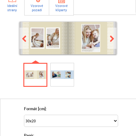
Ideální
Vzorové
Vzorové
strany
pozadí
kliparty
Formát [cm]:
Papír: