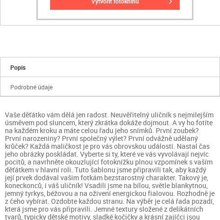
vytvořit fotoknihu
Popis
Podrobné údaje
Vaše děťátko vám dělá jen radost. Neuvěřitelný uličník s nejmilejším
úsměvem pod sluncem, který zkrátka dokáže dojmout. A vy ho fotíte
na každém kroku a máte celou řadu jeho snímků. První zoubek?
První narozeniny? První společný výlet? První odvážně udělaný
krůček? Každá maličkost je pro vás obrovskou událostí. Nastal čas
jeho obrázky poskládat. Vyberte si ty, které ve vás vyvolávají nejvíc
pocitů, a navrhněte okouzlující fotoknížku plnou vzpomínek s vaším
děťátkem v hlavní roli. Tuto šablonu jsme připravili tak, aby každý
její prvek dodával vašim fotkám bezstarostný charakter. Takový je,
koneckonců, i váš uličník! Vsadili jsme na bílou, světle blankytnou,
jemný tyrkys, béžovou a na oživení energickou fialovou. Rozhodně je
z čeho vybírat. Ozdobte každou stranu. Na výběr je celá řada pozadí,
která jsme pro vás připravili. Jemné textury složené z delikátních
tvarů, typicky dětské motivy, sladké kočičky a krásní zajíčci jsou