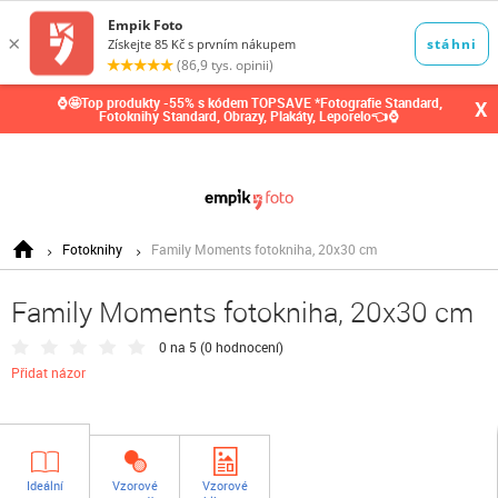
0,00
Kč
⌚🤩Top produkty -55% s kódem TOPSAVE *Fotografie Standard,
X
Fotoknihy Standard, Obrazy, Plakáty, Leporelo👈⌚
Fotoknihy
Family Moments fotokniha, 20x30 cm
Family Moments fotokniha, 20x30 cm
0 na 5 (
0 hodnocení
)
Přidat názor
Ideální
Vzorové
Vzorové