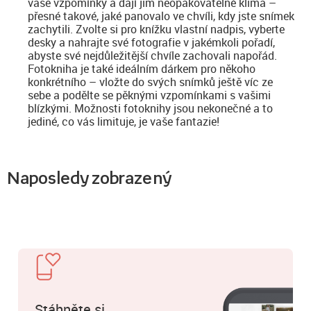
vaše vzpomínky a dají jim neopakovatelné klima –
přesné takové, jaké panovalo ve chvíli, kdy jste snímek
zachytili. Zvolte si pro knížku vlastní nadpis, vyberte
desky a nahrajte své fotografie v jakémkoli pořadí,
abyste své nejdůležitější chvíle zachovali napořád.
Fotokniha je také ideálním dárkem pro někoho
konkrétního – vložte do svých snímků ještě víc ze
sebe a podělte se pěknými vzpomínkami s vašimi
blízkými. Možnosti fotoknihy jsou nekonečné a to
jediné, co vás limituje, je vaše fantazie!
Naposledy zobrazený
Stáhněte si