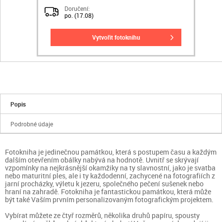
Doručení:
po. (17.08)
vytvořit fotoknihu
Popis
Podrobné údaje
Fotokniha je jedinečnou památkou, která s postupem času a každým
dalším otevřením obálky nabývá na hodnotě. Uvnitř se skrývají
vzpomínky na nejkrásnější okamžiky na ty slavnostní, jako je svatba
nebo maturitní ples, ale i ty každodenní, zachycené na fotografiích z
jarní procházky, výletu k jezeru, společného pečení sušenek nebo
hraní na zahradě. Fotokniha je fantastickou památkou, která může
být také Vaším prvním personalizovaným fotografickým projektem.
Vybírat můžete ze čtyř rozměrů, několika druhů papíru, spousty