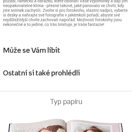
pozadí, rámečků a obrázků, které obohatí Vaše vzpomínky a dají jim
neopakovatelné klima - přesné takové, jaké panovalo ve chvíli, kdy
jste snímek zachytili. Zvolte si pro fotoknihu, vlastní nadpis, vyberte
si desky a nahrajte své fotografie v jakémkoli pořadí, abyste své
nejdůležitější chvíle zachovali napořád. Možnosti fotoknihy jsou
nekonečné a to jediné, co Vás limituje, je Vaše fantazie!
Může se Vám líbit
Ostatní si také prohlédli
Typ papíru