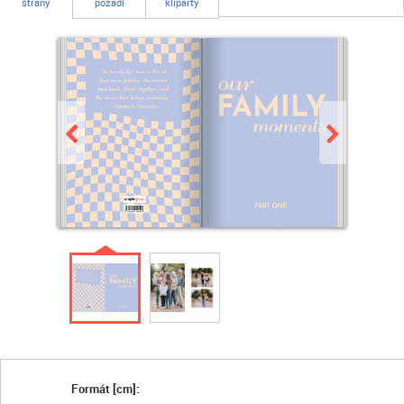
strany
pozadí
kliparty
Formát [cm]: