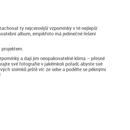
zachovat ty nejcennější vzpomínky v té nejlepší
 svatební album, empikfoto má jedinečné řešení
 projektem.
vzpomínky a dají jim neopakovatelné klima – přesné
hrajte své fotografie v jakémkoli pořadí, abyste své
svých snímků ještě víc ze sebe a podělte se pěknými
!