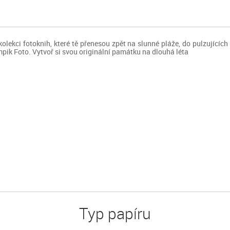
kolekci fotoknih, které tě přenesou zpět na slunné pláže, do pulzujícíc
pik Foto. Vytvoř si svou originální památku na dlouhá léta
Typ papíru