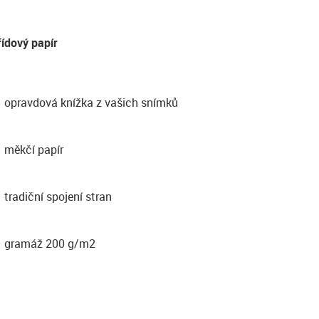
řídový papír
opravdová knížka z vašich snímků
měkčí papír
tradiční spojení stran
gramáž 200 g/m2