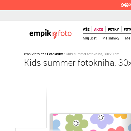
⌚🤩P
VŠE
AKCE
FOTKY
FOT
Můj účet
Mé snímky
Mé 
empikfoto.cz
Fotoknihy
Kids summer fotokniha, 30x20 cm
Kids summer fotokniha, 3