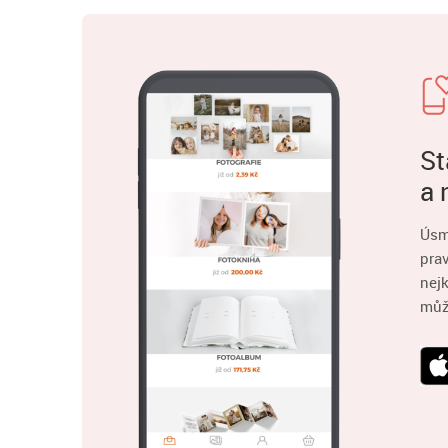
St
a 
Úsm
pra
nejk
můž