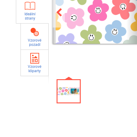
Ideální
strany
Vzorové
pozadí
Vzorové
kliparty