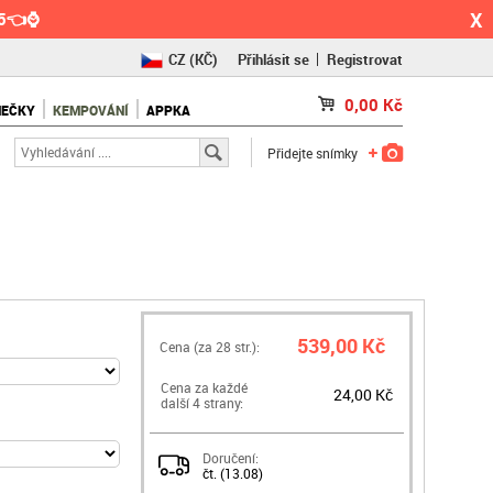
X
55👈⌚
CZ
(KČ)
Přihlásit se
Registrovat
SK
(€)
0,00
Kč
NEČKY
KEMPOVÁNÍ
APPKA
RO
(RON)
Přidejte snímky
539,00 Kč
Cena (za
28
str.):
Cena za každé
24,00 Kč
další 4 strany:
Doručení:
čt. (13.08)