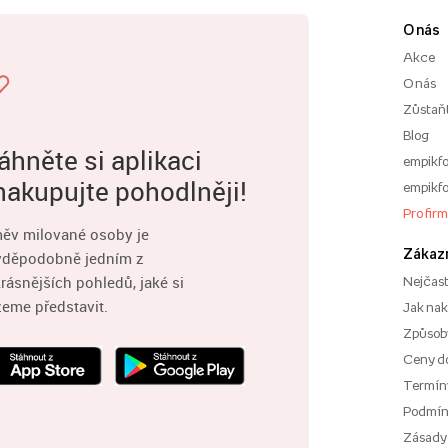
O nás
Akce
O nás
Zůstaň
Blog
áhněte si aplikaci
empikfo
nakupujte pohodlněji!
empikfo
Pro fir
ěv milované osoby je
Zákaz
vděpodobně jedním z
rásnějších pohledů, jaké si
Nejčast
eme představit.
Jak na
Způsoby
Ceny d
Termíny
Podmí
Zásady