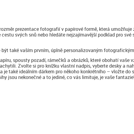
 rozměr prezentace fotografií v papírové formě, která umožňuje 
te cestu svých snů nebo hledáte nejzajímavější podklad pro své
 být také vaším prvním, úplně personalizovaným fotografickým
papíru, spousty pozadí, rámečků a obrázků, které obohatí vaše 
achytili. Zvolte si pro knížku vlastní nadpis, vyberte desky a na
ha je také ideálním dárkem pro někoho konkrétního – vložte do 
y jsou nekonečné a to jediné, co vás limituje, je vaše fantazie