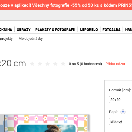
ouze v aplikaci! Všechny fotografie -55% od 50 ks s kódem PRIN
OKNIHA
OBRAZY
PLAKÁTY S FOTOGRAFIÍ
LEPORELO
FOTOALBA
HR
projekty
Mé objednávky
0x20 cm
0 na 5 (
0 hodnocení
)
Přidat názor
Formát [cm]:
Papír:
?