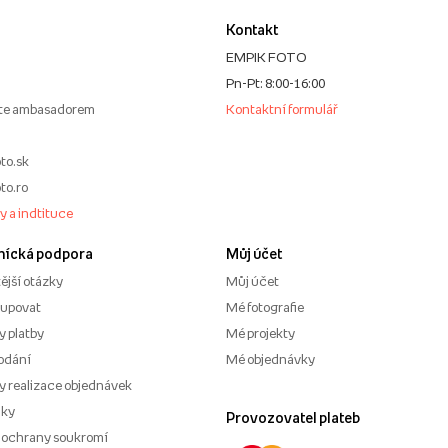
Kontakt
EMPIK FOTO
Pn-Pt: 8:00-16:00
te ambasadorem
Kontaktní formulář
to.sk
to.ro
my a indtituce
nícká podpora
Můj účet
ější otázky
Můj účet
kupovat
Mé fotografie
 platby
Mé projekty
odání
Mé objednávky
 realizace objednávek
nky
Provozovatel plateb
 ochrany soukromí