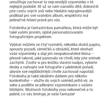
umožňuje zachovat ty nejcennější vzpomínky v té
nejlepší podobě. Ať už se vám narodilo dítě, dokončili
jste cestu svých snů nebo hledáte nejzajímavější
podklad pro své svatební album, empikfoto má
jedinečné řešení právě pro vás.
Fotokniha je fantastickou památkou, která může být
také vaším prvním, úplně personalizovaným
fotografickým projektem.
Vybírat můžete ze čtyř rozměrů, několika druhů papíru,
spousty pozadí, rámečků a obrázků, které obohatí
vaše vzpomínky a dají jim neopakovatelné klima –
přesné takové, jaké panovalo ve chvíli, kdy jste snímek
zachytili. Zvolte si pro knížku vlastní nadpis, vyberte
desky a nahrajte své fotografie v jakémkoli pořadí,
abyste své nejdůležitější chvíle zachovali napořád.
Fotokniha je také ideálním dárkem pro někoho
konkrétního – vložte do svých snímků ještě víc ze
sebe a podělte se pěknými vzpomínkami s vašimi
blízkými. Možnosti fotoknihy jsou nekonečné a to
jediné, co vás limituje, je vaše fantazie!