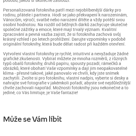
podobu, jakou si skutečně zaslouží.
Personalizovaná fotokniha patří mezi nejoblíbenější dárky pro
rodinu, přátele i partnera. Hodí se jako překvapení k narozeninám,
Vánocům, výročí, svatbě nebo narození dítěte a vždy potěší svou
osobní hodnotou. Na rozdíl od běžných dárků zachycuje skutečné
společné zážitky a emoce, které mají trvalý význam. Kvalitní
zpracování a pevná vazba zajistí, že si fotokniha zachová svůj
krásný vzhled i po letech prohlížení. Darujte vzpomínky v podobě
originální fotoknihy, která bude dělat radost při každém otevření.
Vytvoření vlastní fotoknihy je rychlé, intuitivní a nevyžaduje žádné
grafické zkušenosti. Vybírat můžete ze mnoha rozměrů, z různých
typů obalů fotoknihy, druhů papíru, spousty pozadí, rámečků a
obrázků, které obohatí Vaše vzpomínky a dají jim neopakovatelné
klima - přesné takové, jaké panovalo ve chvíli, kdy jste snímek
zachytili. Zvolte si pro fotoknihu, vlastní nadpis, vyberte si desky a
nahrajte své fotografie v jakémkoli pořadí, abyste své nejdůležitější
chvíle zachovali napořád. Možnosti fotoknihy jsou nekonečné a to
jediné, co Vás limituje, je Vaše fantazie!
Může se Vám líbit