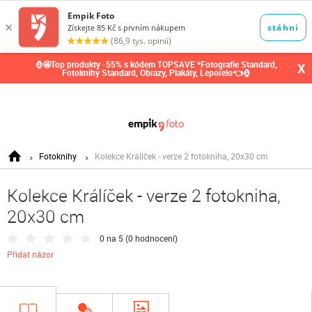
0,00
Kč
⌚🤩Top produkty -55% s kódem TOPSAVE *Fotografie Standard,
X
Fotoknihy Standard, Obrazy, Plakáty, Leporelo👈⌚
Fotoknihy
Kolekce Králíček - verze 2 fotokniha, 20x30 cm
Kolekce Králíček - verze 2 fotokniha,
20x30 cm
0 na 5 (
0 hodnocení
)
Přidat názor