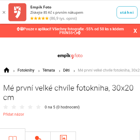
0,00
Kč
⌚🤩Pouze v aplikaci! Všechny fotografie -55% od 50 ks s kódem
X
PRIN55👈⌚
Fotoknihy
Témata
Děti
Mé první velké chvíle fotokniha, 30x
Mé první velké chvíle fotokniha, 30x20
cm
0 na 5 (
0 hodnocení
)
Přidat názor