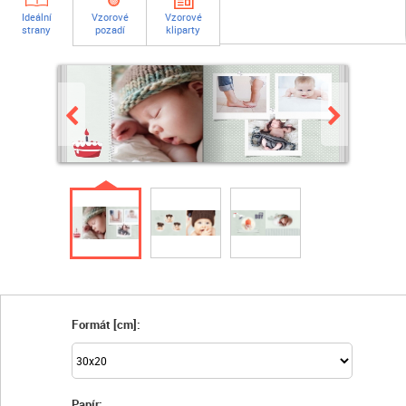
Ideální
Vzorové
Vzorové
strany
pozadí
kliparty
Formát [cm]:
Papír: