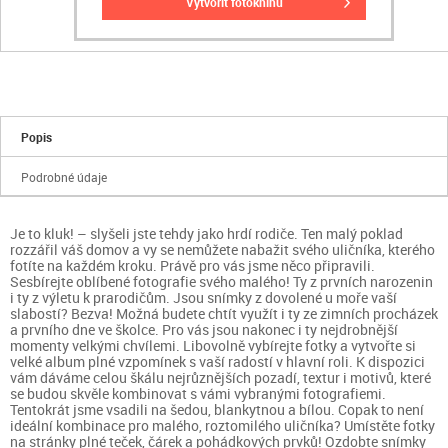
vytvořit fotoknihu
Popis
Podrobné údaje
Je to kluk! – slyšeli jste tehdy jako hrdí rodiče. Ten malý poklad
rozzářil váš domov a vy se nemůžete nabažit svého uličníka, kterého
fotíte na každém kroku. Právě pro vás jsme něco připravili.
Sesbírejte oblíbené fotografie svého malého! Ty z prvních narozenin
i ty z výletu k prarodičům. Jsou snímky z dovolené u moře vaší
slabostí? Bezva! Možná budete chtít využít i ty ze zimních procházek
a prvního dne ve školce. Pro vás jsou nakonec i ty nejdrobnější
momenty velkými chvílemi. Libovolně vybírejte fotky a vytvořte si
velké album plné vzpomínek s vaší radostí v hlavní roli. K dispozici
vám dáváme celou škálu nejrůznějších pozadí, textur i motivů, které
se budou skvěle kombinovat s vámi vybranými fotografiemi.
Tentokrát jsme vsadili na šedou, blankytnou a bílou. Copak to není
ideální kombinace pro malého, roztomilého uličníka? Umístěte fotky
na stránky plné teček, čárek a pohádkových prvků! Ozdobte snímky