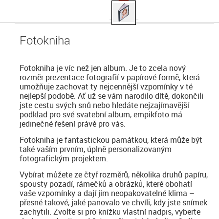
Fotokniha
Fotokniha je víc než jen album. Je to zcela nový
rozměr prezentace fotografií v papírové formě, která
umožňuje zachovat ty nejcennější vzpomínky v té
nejlepší podobě. Ať už se vám narodilo dítě, dokončili
jste cestu svých snů nebo hledáte nejzajímavější
podklad pro své svatební album, empikfoto má
jedinečné řešení právě pro vás.
Fotokniha je fantastickou památkou, která může být
také vaším prvním, úplně personalizovaným
fotografickým projektem.
Vybírat můžete ze čtyř rozměrů, několika druhů papíru,
spousty pozadí, rámečků a obrázků, které obohatí
vaše vzpomínky a dají jim neopakovatelné klima –
přesné takové, jaké panovalo ve chvíli, kdy jste snímek
zachytili. Zvolte si pro knížku vlastní nadpis, vyberte