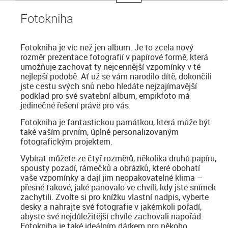
Fotokniha
Fotokniha je víc než jen album. Je to zcela nový
rozměr prezentace fotografií v papírové formě, která
umožňuje zachovat ty nejcennější vzpomínky v té
nejlepší podobě. Ať už se vám narodilo dítě, dokončili
jste cestu svých snů nebo hledáte nejzajímavější
podklad pro své svatební album, empikfoto má
jedinečné řešení právě pro vás.
Fotokniha je fantastickou památkou, která může být
také vaším prvním, úplně personalizovaným
fotografickým projektem.
Vybírat můžete ze čtyř rozměrů, několika druhů papíru,
spousty pozadí, rámečků a obrázků, které obohatí
vaše vzpomínky a dají jim neopakovatelné klima –
přesné takové, jaké panovalo ve chvíli, kdy jste snímek
zachytili. Zvolte si pro knížku vlastní nadpis, vyberte
desky a nahrajte své fotografie v jakémkoli pořadí,
abyste své nejdůležitější chvíle zachovali napořád.
Fotokniha je také ideálním dárkem pro někoho