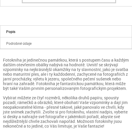
Popis
Podrobné údaje
Fotokniha je jedinečnou památkou, která s postupem času a každým
dalším otevřením obálky nabývá na hodnotě. Uvnitř se skrývají
vzpomínky na nejkrásnější okamžiky na ty slavnostní, jako je svatba
nebo maturitní ples, ale i ty každodenní, zachycené na fotografiích z
jarní procházky, výletu k jezeru, společného pečení sušenek nebo
hraní na zahradě. Fotokniha je fantastickou památkou, která může
být také Vaším prvním personalizovaným fotografickým projektem.
Vybírat můžete ze čtyř rozměrů, několika druhů papíru, spousty
pozadí, rámečků a obrázků, které obohatí Vaše vzpomínky a dají jim
neopakovatelné klima - přesné takové, jaké panovalo ve chvíli, kdy
jste snímek zachytili. Zvolte si pro fotoknihu, vlastní nadpis, vyberte
si desky a nahrajte své fotografie v jakémkoli pořadí, abyste své
nejdůležitější chvíle zachovali napořád. Možnosti fotoknihy jsou
nekonečné a to jediné, co Vás limituje, je Vaše fantazie!