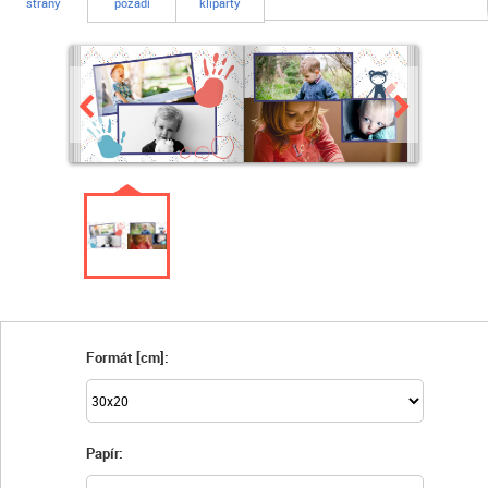
strany
pozadí
kliparty
Formát [cm]:
Papír: