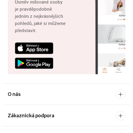
Úsměv milované osoby
je pravděpodobně
jedním z nejkrásnějších
pohledů, jaké si můžeme
představit.
O nás
Zákaznícká podpora