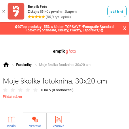
0,00
Kč
⌚🤩Top produkty -55% s kódem TOPSAVE *Fotografie Standard,
X
Fotoknihy Standard, Obrazy, Plakáty, Leporelo👈⌚
Fotoknihy
Moje školka fotokniha, 30x20 cm
Moje školka fotokniha, 30x20 cm
0 na 5 (
0 hodnocení
)
Přidat názor
Ideální
Vzorové
Vzorové