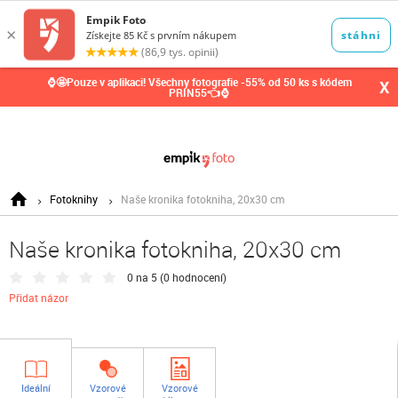
0,00
Kč
⌚🤩Pouze v aplikaci! Všechny fotografie -55% od 50 ks s kódem
X
PRIN55👈⌚
Fotoknihy
Naše kronika fotokniha, 20x30 cm
Naše kronika fotokniha, 20x30 cm
0 na 5 (
0 hodnocení
)
Přidat názor
Ideální
Vzorové
Vzorové