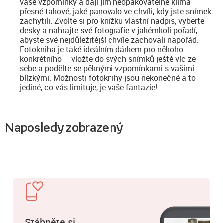
vaše vzpomínky a dají jim neopakovatelné klima –
přesné takové, jaké panovalo ve chvíli, kdy jste snímek
zachytili. Zvolte si pro knížku vlastní nadpis, vyberte
desky a nahrajte své fotografie v jakémkoli pořadí,
abyste své nejdůležitější chvíle zachovali napořád.
Fotokniha je také ideálním dárkem pro někoho
konkrétního – vložte do svých snímků ještě víc ze
sebe a podělte se pěknými vzpomínkami s vašimi
blízkými. Možnosti fotoknihy jsou nekonečné a to
jediné, co vás limituje, je vaše fantazie!
Naposledy zobrazený
Stáhněte si