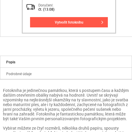
Doručení:
čt. (13.08)
vytvořit fotoknihu
Popis
Podrobné údaje
Fotokniha je jedinečnou památkou, která s postupem času a každým
dalším otevřením obálky nabývá na hodnotě. Uvnitř se skrývají
vzpomínky na nejkrásnější okamžiky na ty slavnostní, jako je svatba
nebo maturitní ples, ale i ty každodenní, zachycené na fotografiích z
jarní procházky, výletu k jezeru, společného pečení sušenek nebo
hraní na zahradě. Fotokniha je fantastickou památkou, která může
být také Vaším prvním personalizovaným fotografickým projektem.
Vybírat můžete ze čtyř rozměrů, několika druhů papíru, spousty