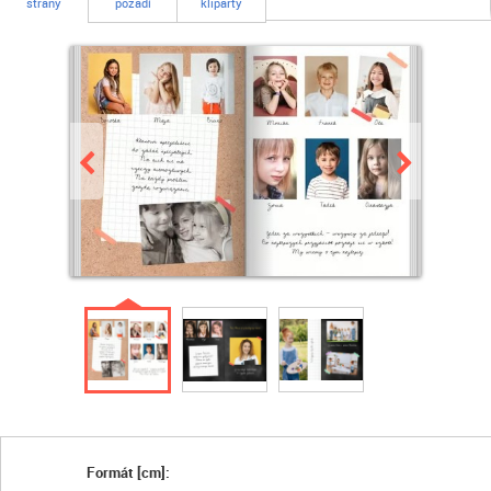
strany
pozadí
kliparty
Formát [cm]: