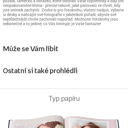
pozadí, rámečků a obrázků, které obohatí Vaše vzpomínky a dají jim
neopakovatelné klima - přesné takové, jaké panovalo ve chvíli, kdy
jste snímek zachytili. Zvolte si pro fotoknihu, vlastní nadpis, vyberte
si desky a nahrajte své fotografie v jakémkoli pořadí, abyste své
nejdůležitější chvíle zachovali napořád. Možnosti fotoknihy jsou
nekonečné a to jediné, co Vás limituje, je Vaše fantazie!
Může se Vám líbit
Ostatní si také prohlédli
Typ papíru