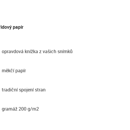
řídový papír
opravdová knížka z vašich snímků
měkčí papír
tradiční spojení stran
gramáž 200 g/m2