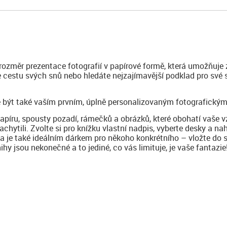
 rozměr prezentace fotografií v papírové formě, která umožňuje 
te cestu svých snů nebo hledáte nejzajímavější podklad pro své
 být také vaším prvním, úplně personalizovaným fotografickým
papíru, spousty pozadí, rámečků a obrázků, které obohatí vaše 
achytili. Zvolte si pro knížku vlastní nadpis, vyberte desky a na
ha je také ideálním dárkem pro někoho konkrétního – vložte do 
y jsou nekonečné a to jediné, co vás limituje, je vaše fantazie