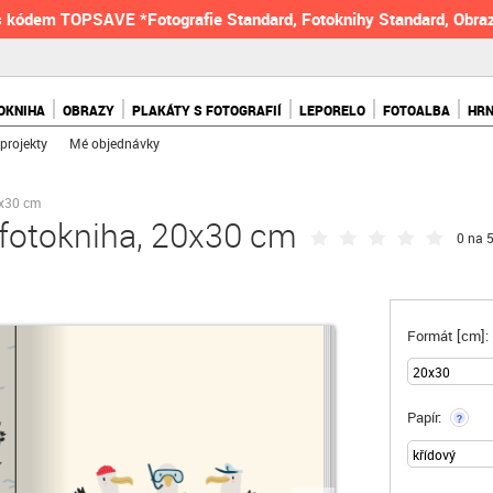
 kódem TOPSAVE *Fotografie Standard, Fotoknihy Standard, Obraz
OKNIHA
OBRAZY
PLAKÁTY S FOTOGRAFIÍ
LEPORELO
FOTOALBA
HR
projekty
Mé objednávky
0x30 cm
 fotokniha, 20x30 cm
0 na 5
Formát [cm]:
Papír:
?