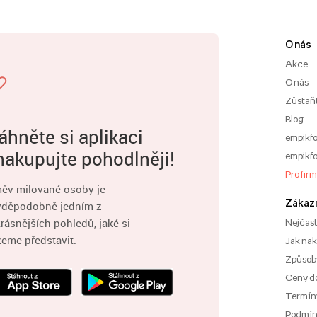
O nás
Akce
O nás
Zůstaň
Blog
áhněte si aplikaci
empikfo
nakupujte pohodlněji!
empikfo
Pro fir
ěv milované osoby je
Zákaz
vděpodobně jedním z
rásnějších pohledů, jaké si
Nejčast
eme představit.
Jak na
Způsoby
Ceny d
Termíny
Podmí