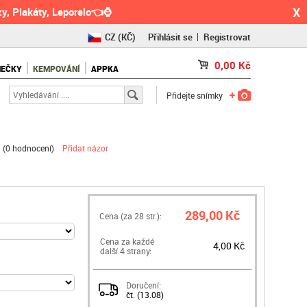
X
y, Plakáty, Leporelo👈⌚
CZ
(KČ)
Přihlásit se
Registrovat
SK
(€)
0,00
Kč
NEČKY
KEMPOVÁNÍ
APPKA
RO
(RON)
Přidejte snímky
 (
0 hodnocení
)
Přidat názor
289,00 Kč
Cena (za
28
str.):
Cena za každé
4,00 Kč
další 4 strany:
Doručení:
čt. (13.08)