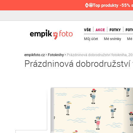
⌚🤩Top produkty -55% s
VŠE
AKCE
FOTKY
FOT
Můj účet
Mé snímky
Mé 
empikfoto.cz
Fotoknihy
Prázdninová dobrodružství fotokniha, 2
Prázdninová dobrodružství