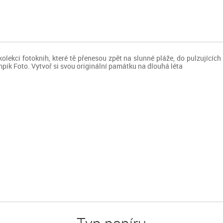
kolekci fotoknih, které tě přenesou zpět na slunné pláže, do pulzujícíc
pik Foto. Vytvoř si svou originální památku na dlouhá léta