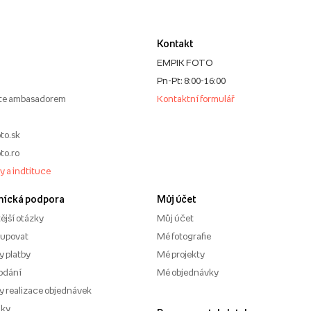
Kontakt
EMPIK FOTO
Pn-Pt: 8:00-16:00
te ambasadorem
Kontaktní formulář
to.sk
to.ro
my a indtituce
nícká podpora
Můj účet
ější otázky
Můj účet
kupovat
Mé fotografie
 platby
Mé projekty
odání
Mé objednávky
 realizace objednávek
nky