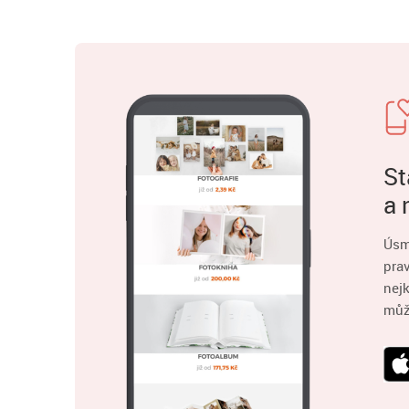
St
a 
Úsm
pra
nejk
můž