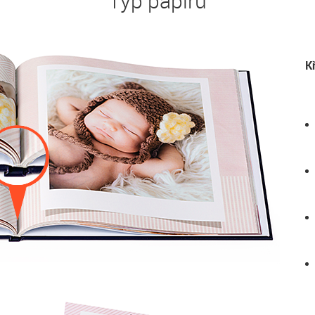
Typ papíru
K