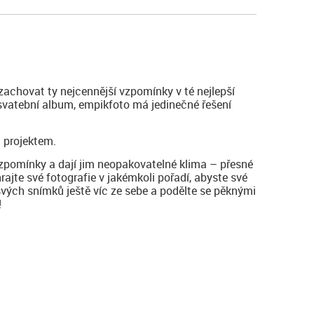
zachovat ty nejcennější vzpomínky v té nejlepší
 svatební album, empikfoto má jedinečné řešení
 projektem.
vzpomínky a dají jim neopakovatelné klima – přesné
hrajte své fotografie v jakémkoli pořadí, abyste své
svých snímků ještě víc ze sebe a podělte se pěknými
!