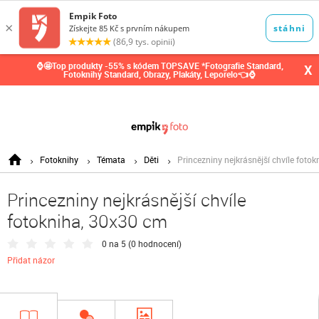
0,00
Kč
⌚🤩Top produkty -55% s kódem TOPSAVE *Fotografie Standard,
X
Fotoknihy Standard, Obrazy, Plakáty, Leporelo👈⌚
Fotoknihy
Témata
Děti
Princezniny nejkrásnější chvíle foto
Princezniny nejkrásnější chvíle
fotokniha, 30x30 cm
0 na 5 (
0 hodnocení
)
Přidat názor