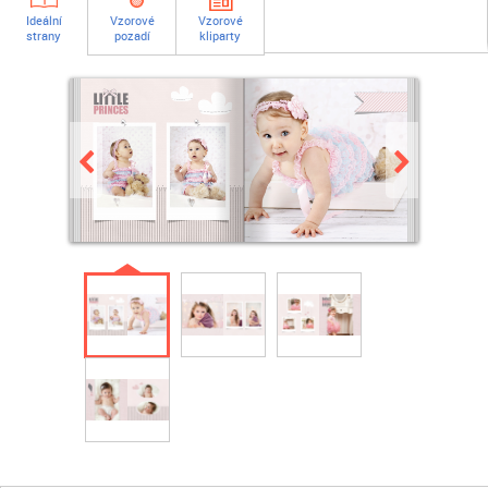
Ideální
Vzorové
Vzorové
strany
pozadí
kliparty