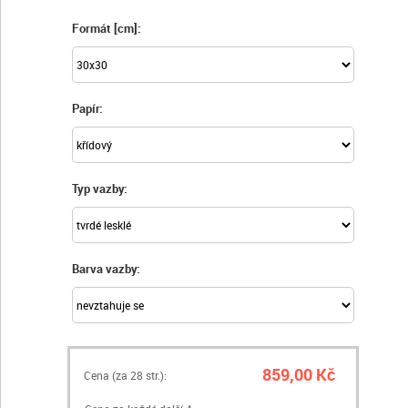
Formát [cm]:
Papír:
Typ vazby:
Barva vazby:
859,00 Kč
Cena (za
28
str.):