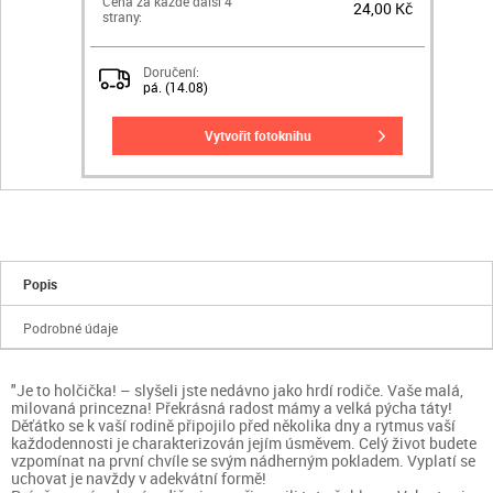
Cena za každé další 4
24,00 Kč
strany:
Doručení:
pá. (14.08)
vytvořit fotoknihu
Popis
Podrobné údaje
"Je to holčička! – slyšeli jste nedávno jako hrdí rodiče. Vaše malá,
milovaná princezna! Překrásná radost mámy a velká pýcha táty!
Děťátko se k vaší rodině připojilo před několika dny a rytmus vaší
každodennosti je charakterizován jejím úsměvem. Celý život budete
vzpomínat na první chvíle se svým nádherným pokladem. Vyplatí se
uchovat je navždy v adekvátní formě!