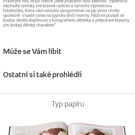
Právě pro vás, drazí rodiče, jsme připravili tuto šablonu. Vyberte si
nejsladší snímky své krásné radosti a vytvořte výjimečnou
fotoknížku, která vám umožní zavzpomínat na její první chvíle
společně. Vsadili jsme na typicky dívčí motivy. Růžová pozadí se
budou skvěle doplňovat s fotografiemi děťátka a překrásné kliparty
jim dodají dětský charakter."
Může se Vám líbit
Ostatní si také prohlédli
Typ papíru