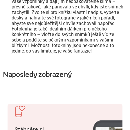
vaše vzpomínky a dají jim neopakovatelné klima –
přesné takové, jaké panovalo ve chvíli, kdy jste snímek
zachytili. Zvolte si pro knížku vlastní nadpis, vyberte
desky a nahrajte své fotografie v jakémkoli pořadí,
abyste své nejdůležitější chvíle zachovali napořád.
Fotokniha je také ideálním dárkem pro někoho
konkrétního – vložte do svých snímků ještě víc ze
sebe a podělte se pěknými vzpomínkami s vašimi
blízkými. Možnosti fotoknihy jsou nekonečné a to
jediné, co vás limituje, je vaše fantazie!
Naposledy zobrazený
Stáhněte si