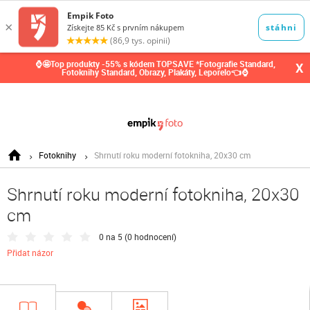
0,00
Kč
⌚🤩Top produkty -55% s kódem TOPSAVE *Fotografie Standard,
X
Fotoknihy Standard, Obrazy, Plakáty, Leporelo👈⌚
Fotoknihy
Shrnutí roku moderní fotokniha, 20x30 cm
Shrnutí roku moderní fotokniha, 20x30
cm
0 na 5 (
0 hodnocení
)
Přidat názor