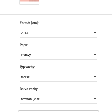
Formát [cm]:
Papír:
Typ vazby:
Barva vazby: