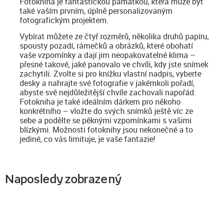
Fotokniha je fantastickou památkou, která může být
také vaším prvním, úplně personalizovaným
fotografickým projektem.
Vybírat můžete ze čtyř rozměrů, několika druhů papíru,
spousty pozadí, rámečků a obrázků, které obohatí
vaše vzpomínky a dají jim neopakovatelné klima –
přesné takové, jaké panovalo ve chvíli, kdy jste snímek
zachytili. Zvolte si pro knížku vlastní nadpis, vyberte
desky a nahrajte své fotografie v jakémkoli pořadí,
abyste své nejdůležitější chvíle zachovali napořád.
Fotokniha je také ideálním dárkem pro někoho
konkrétního – vložte do svých snímků ještě víc ze
sebe a podělte se pěknými vzpomínkami s vašimi
blízkými. Možnosti fotoknihy jsou nekonečné a to
jediné, co vás limituje, je vaše fantazie!
Naposledy zobrazený