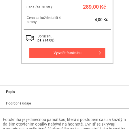
289,00 Kč
Cena (za
28
str.):
Cena za každé další 4
4,00 Kč
strany:
Doručení:
pá. (14.08)
vytvořit fotoknihu
Popis
Podrobné údaje
Fotokniha je jedinečnou památkou, která s postupem času a každým
dalším otevřením obálky nabývá na hodnotě. Uvnitř se skrývají
vzpomínky na nejkrásnější okamžiky na ty slavnostní, jako je svatba