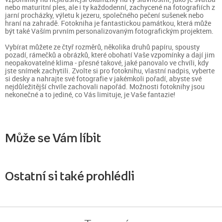
nebo maturitní ples, ale i ty každodenní, zachycené na fotografiích z
jarní procházky, výletu k jezeru, společného pečení sušenek nebo
hraní na zahradě. Fotokniha je fantastickou památkou, která může
být také Vaším prvním personalizovaným fotografickým projektem.
Vybírat můžete ze čtyř rozměrů, několika druhů papíru, spousty
pozadí, rámečků a obrázků, které obohatí Vaše vzpomínky a dají jim
neopakovatelné klima - přesné takové, jaké panovalo ve chvíli, kdy
jste snímek zachytili. Zvolte si pro fotoknihu, vlastní nadpis, vyberte
si desky a nahrajte své fotografie v jakémkoli pořadí, abyste své
nejdůležitější chvíle zachovali napořád. Možnosti fotoknihy jsou
nekonečné a to jediné, co Vás limituje, je Vaše fantazie!
Může se Vám líbit
Ostatní si také prohlédli