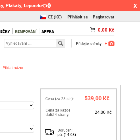
X
y, Plakáty, Leporelo👈⌚
CZ
(KČ)
Přihlásit se
Registrovat
SK
(€)
0,00
Kč
NEČKY
KEMPOVÁNÍ
APPKA
RO
(RON)
Přidejte snímky
Přidat názor
539,00 Kč
Cena (za
28
str.):
Cena za každé
24,00 Kč
další 4 strany:
Doručení:
pá. (14.08)