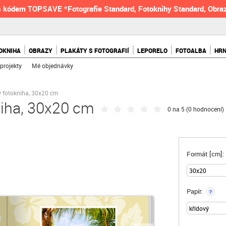
 kódem TOPSAVE *Fotografie Standard, Fotoknihy Standard, Obraz
OKNIHA
OBRAZY
PLAKÁTY S FOTOGRAFIÍ
LEPORELO
FOTOALBA
HR
projekty
Mé objednávky
 fotokniha, 30x20 cm
iha, 30x20 cm
0 na 5 (
0 hodnocení
)
Formát [cm]:
Papír:
?