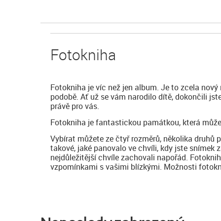
Fotokniha
Fotokniha je víc než jen album. Je to zcela nový
podobě. Ať už se vám narodilo dítě, dokončili js
právě pro vás.
Fotokniha je fantastickou památkou, která může
Vybírat můžete ze čtyř rozměrů, několika druhů 
takové, jaké panovalo ve chvíli, kdy jste snímek z
nejdůležitější chvíle zachovali napořád. Fotokni
vzpomínkami s vašimi blízkými. Možnosti fotoknih