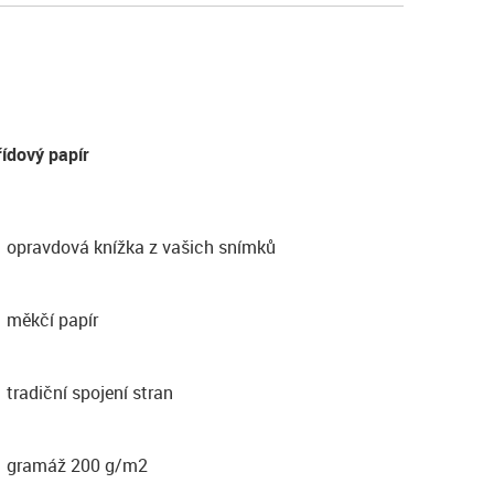
řídový papír
opravdová knížka z vašich snímků
měkčí papír
tradiční spojení stran
gramáž 200 g/m2