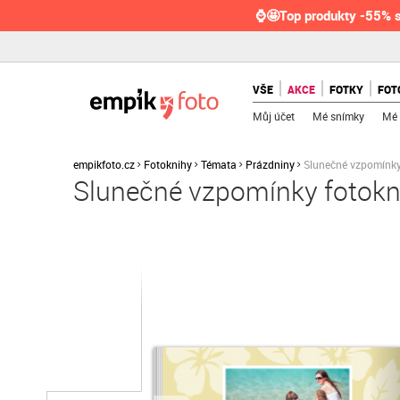
⌚🤩Top produkty -55% s
VŠE
AKCE
FOTKY
FOT
Můj účet
Mé snímky
Mé 
empikfoto.cz
Fotoknihy
Témata
Prázdniny
Slunečné vzpomínky
Slunečné vzpomínky fotokn