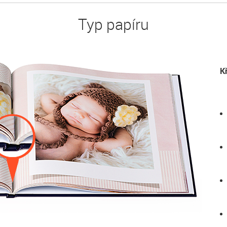
Typ papíru
K