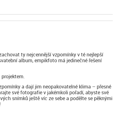
zachovat ty nejcennější vzpomínky v té nejlepší
 svatební album, empikfoto má jedinečné řešení
 projektem.
vzpomínky a dají jim neopakovatelné klima – přesné
hrajte své fotografie v jakémkoli pořadí, abyste své
svých snímků ještě víc ze sebe a podělte se pěknými
!