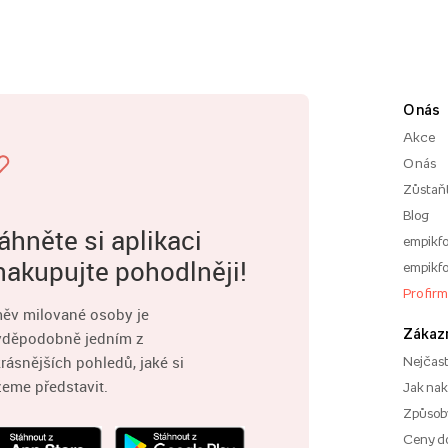
O nás
Akce
O nás
Zůstaň
Blog
áhněte si aplikaci
empikfo
nakupujte pohodlněji!
empikfo
Pro fir
ěv milované osoby je
Zákaz
vděpodobně jedním z
rásnějších pohledů, jaké si
Nejčast
eme představit.
Jak na
Způsoby
Ceny d