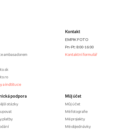
Kontakt
EMPIK FOTO
Pn-Pt: 8:00-16:00
te ambasadorem
Kontaktní formulář
to.sk
to.ro
my a indtituce
nícká podpora
Můj účet
ější otázky
Můj účet
kupovat
Mé fotografie
 platby
Mé projekty
odání
Mé objednávky