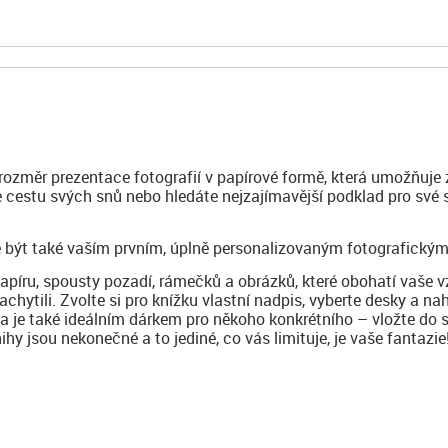
 rozměr prezentace fotografií v papírové formě, která umožňuje 
te cestu svých snů nebo hledáte nejzajímavější podklad pro své
 být také vaším prvním, úplně personalizovaným fotografickým
papíru, spousty pozadí, rámečků a obrázků, které obohatí vaše 
achytili. Zvolte si pro knížku vlastní nadpis, vyberte desky a na
ha je také ideálním dárkem pro někoho konkrétního – vložte do 
y jsou nekonečné a to jediné, co vás limituje, je vaše fantazie