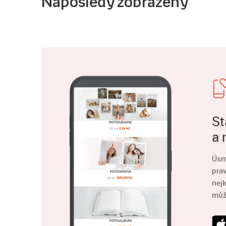
Naposledy zobrazený
St
a 
Úsm
pra
nejk
můž