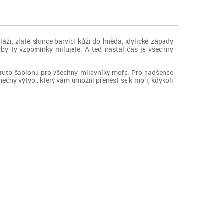
ži, zlaté slunce barvící kůži do hněda, idylické západy
y ty vzpomínky milujete. A teď nastal čas je všechny
 tuto šablonu pro všechny milovníky moře. Pro nadšence
imečný výtvor, který vám umožní přenést se k moři, kdykoli