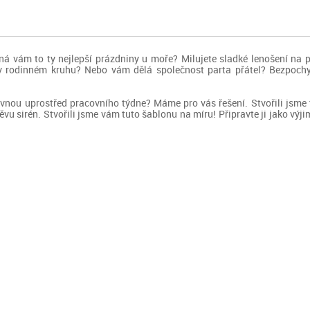
á vám to ty nejlepší prázdniny u moře? Milujete sladké lenošení na plá
 rodinném kruhu? Nebo vám dělá společnost parta přátel? Bezpochyb
ovnou uprostřed pracovního týdne? Máme pro vás řešení. Stvořili jsme
vu sirén. Stvořili jsme vám tuto šablonu na míru! Připravte ji jako výj