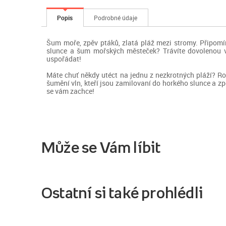
Popis
Podrobné údaje
Šum moře, zpěv ptáků, zlatá pláž mezi stromy. Připomín
slunce a šum mořských městeček? Trávíte dovolenou v
uspořádat!
Máte chuť někdy utéct na jednu z nezkrotných pláží? R
šumění vln, kteří jsou zamilovaní do horkého slunce a zpě
se vám zachce!
Může se Vám líbit
Ostatní si také prohlédli