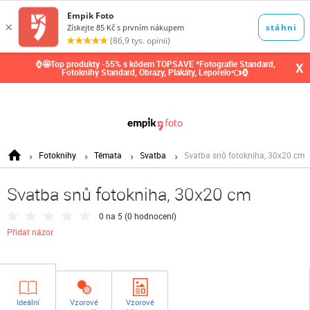
0,00
Kč
⌚🤩Top produkty -55% s kódem TOPSAVE *Fotografie Standard,
X
Fotoknihy Standard, Obrazy, Plakáty, Leporelo👈⌚
Fotoknihy
Témata
Svatba
Svatba snů fotokniha, 30x20 cm
Svatba snů fotokniha, 30x20 cm
0 na 5 (
0 hodnocení
)
Přidat názor
Ideální
Vzorové
Vzorové