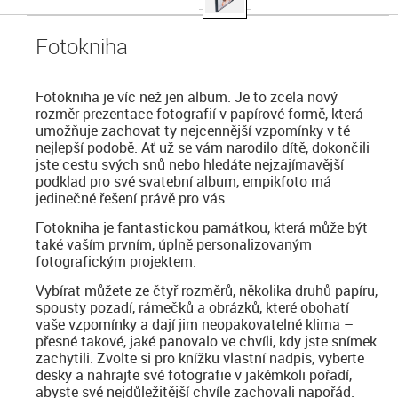
Fotokniha
Fotokniha je víc než jen album. Je to zcela nový
rozměr prezentace fotografií v papírové formě, která
umožňuje zachovat ty nejcennější vzpomínky v té
nejlepší podobě. Ať už se vám narodilo dítě, dokončili
jste cestu svých snů nebo hledáte nejzajímavější
podklad pro své svatební album, empikfoto má
jedinečné řešení právě pro vás.
Fotokniha je fantastickou památkou, která může být
také vaším prvním, úplně personalizovaným
fotografickým projektem.
Vybírat můžete ze čtyř rozměrů, několika druhů papíru,
spousty pozadí, rámečků a obrázků, které obohatí
vaše vzpomínky a dají jim neopakovatelné klima –
přesné takové, jaké panovalo ve chvíli, kdy jste snímek
zachytili. Zvolte si pro knížku vlastní nadpis, vyberte
desky a nahrajte své fotografie v jakémkoli pořadí,
abyste své nejdůležitější chvíle zachovali napořád.