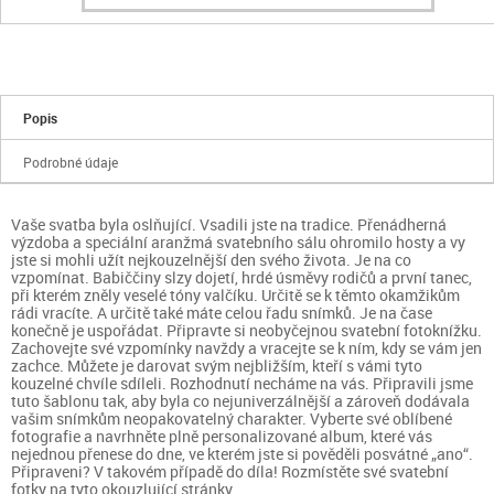
Popis
Podrobné údaje
Vaše svatba byla oslňující. Vsadili jste na tradice. Přenádherná
výzdoba a speciální aranžmá svatebního sálu ohromilo hosty a vy
jste si mohli užít nejkouzelnější den svého života. Je na co
vzpomínat. Babiččiny slzy dojetí, hrdé úsměvy rodičů a první tanec,
při kterém zněly veselé tóny valčíku. Určitě se k těmto okamžikům
rádi vracíte. A určitě také máte celou řadu snímků. Je na čase
konečně je uspořádat. Připravte si neobyčejnou svatební fotoknížku.
Zachovejte své vzpomínky navždy a vracejte se k ním, kdy se vám jen
zachce. Můžete je darovat svým nejbližším, kteří s vámi tyto
kouzelné chvíle sdíleli. Rozhodnutí necháme na vás. Připravili jsme
tuto šablonu tak, aby byla co nejuniverzálnější a zároveň dodávala
vašim snímkům neopakovatelný charakter. Vyberte své oblíbené
fotografie a navrhněte plně personalizované album, které vás
nejednou přenese do dne, ve kterém jste si pověděli posvátné „ano“.
Připraveni? V takovém případě do díla! Rozmístěte své svatební
fotky na tyto okouzlující stránky.