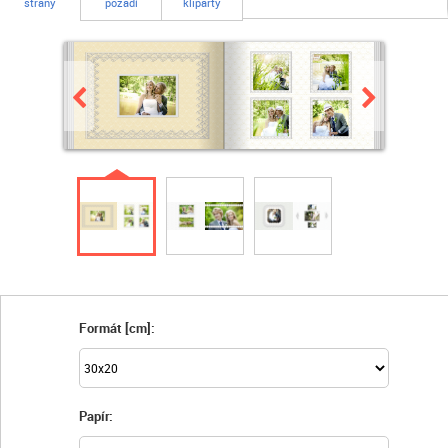
strany
pozadí
kliparty
Formát [cm]:
Papír: