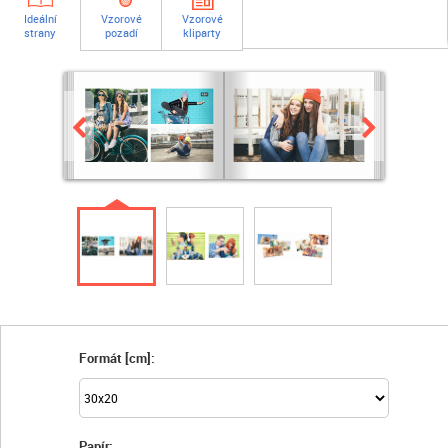
Ideální
Vzorové
Vzorové
strany
pozadí
kliparty
Formát [cm]:
Papír: