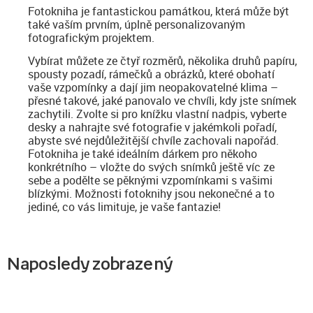
Fotokniha je fantastickou památkou, která může být
také vaším prvním, úplně personalizovaným
fotografickým projektem.
Vybírat můžete ze čtyř rozměrů, několika druhů papíru,
spousty pozadí, rámečků a obrázků, které obohatí
vaše vzpomínky a dají jim neopakovatelné klima –
přesné takové, jaké panovalo ve chvíli, kdy jste snímek
zachytili. Zvolte si pro knížku vlastní nadpis, vyberte
desky a nahrajte své fotografie v jakémkoli pořadí,
abyste své nejdůležitější chvíle zachovali napořád.
Fotokniha je také ideálním dárkem pro někoho
konkrétního – vložte do svých snímků ještě víc ze
sebe a podělte se pěknými vzpomínkami s vašimi
blízkými. Možnosti fotoknihy jsou nekonečné a to
jediné, co vás limituje, je vaše fantazie!
Naposledy zobrazený