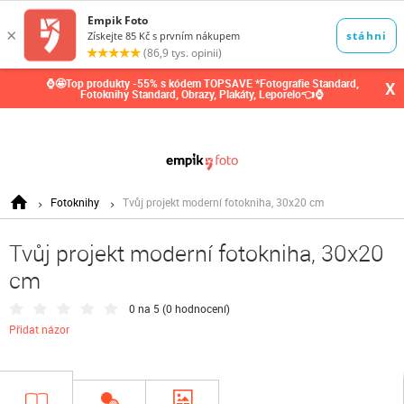
0,00
Kč
⌚🤩Top produkty -55% s kódem TOPSAVE *Fotografie Standard,
X
Fotoknihy Standard, Obrazy, Plakáty, Leporelo👈⌚
Fotoknihy
Tvůj projekt moderní fotokniha, 30x20 cm
Tvůj projekt moderní fotokniha, 30x20
cm
0 na 5 (
0 hodnocení
)
Přidat názor