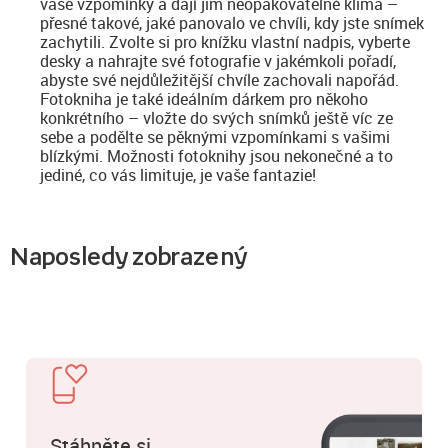
vaše vzpomínky a dají jim neopakovatelné klima –
přesné takové, jaké panovalo ve chvíli, kdy jste snímek
zachytili. Zvolte si pro knížku vlastní nadpis, vyberte
desky a nahrajte své fotografie v jakémkoli pořadí,
abyste své nejdůležitější chvíle zachovali napořád.
Fotokniha je také ideálním dárkem pro někoho
konkrétního – vložte do svých snímků ještě víc ze
sebe a podělte se pěknými vzpomínkami s vašimi
blízkými. Možnosti fotoknihy jsou nekonečné a to
jediné, co vás limituje, je vaše fantazie!
Naposledy zobrazený
Stáhněte si