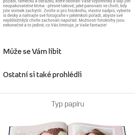
pozadí, rámečků a obrázků, které obohatí Vaše vzpomínky a dají jim
neopakovatelné klima - přesné takové, jaké panovalo ve chvíli, kdy
jste snímek zachytili. Zvolte si pro fotoknihu, vlastní nadpis, vyberte
si desky a nahrajte své fotografie v jakémkoli pořadí, abyste své
nejdůležitější chvíle zachovali napořád. Možnosti fotoknihy jsou
nekonečné a to jediné, co Vás limituje, je Vaše fantazie!
Může se Vám líbit
Ostatní si také prohlédli
Typ papíru