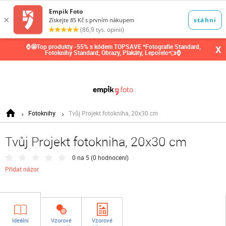
0,00
Kč
⌚🤩Top produkty -55% s kódem TOPSAVE *Fotografie Standard,
X
Fotoknihy Standard, Obrazy, Plakáty, Leporelo👈⌚
Fotoknihy
Tvůj Projekt fotokniha, 20x30 cm
Tvůj Projekt fotokniha, 20x30 cm
0 na 5 (
0 hodnocení
)
Přidat názor
Ideální
Vzorové
Vzorové