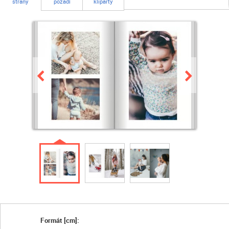
strany
pozadí
kliparty
Formát [cm]: