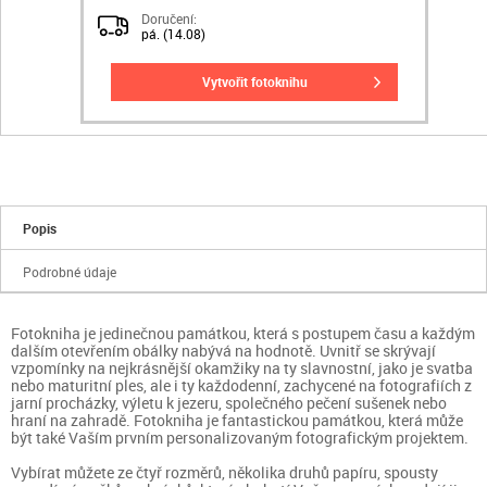
Doručení:
pá. (14.08)
vytvořit fotoknihu
Popis
Podrobné údaje
Fotokniha je jedinečnou památkou, která s postupem času a každým
dalším otevřením obálky nabývá na hodnotě. Uvnitř se skrývají
vzpomínky na nejkrásnější okamžiky na ty slavnostní, jako je svatba
nebo maturitní ples, ale i ty každodenní, zachycené na fotografiích z
jarní procházky, výletu k jezeru, společného pečení sušenek nebo
hraní na zahradě. Fotokniha je fantastickou památkou, která může
být také Vaším prvním personalizovaným fotografickým projektem.
Vybírat můžete ze čtyř rozměrů, několika druhů papíru, spousty