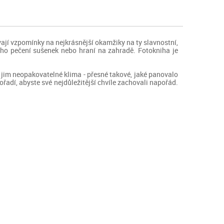
jí vzpomínky na nejkrásnější okamžiky na ty slavnostní,
čného pečení sušenek nebo hraní na zahradě. Fotokniha je
 jim neopakovatelné klima - přesné takové, jaké panovalo
 pořadí, abyste své nejdůležitější chvíle zachovali napořád.