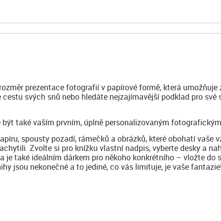
 rozměr prezentace fotografií v papírové formě, která umožňuje 
te cestu svých snů nebo hledáte nejzajímavější podklad pro své
 být také vaším prvním, úplně personalizovaným fotografickým
papíru, spousty pozadí, rámečků a obrázků, které obohatí vaše 
achytili. Zvolte si pro knížku vlastní nadpis, vyberte desky a na
ha je také ideálním dárkem pro někoho konkrétního – vložte do 
y jsou nekonečné a to jediné, co vás limituje, je vaše fantazie