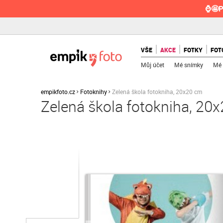
⌚🤩P
VŠE
AKCE
FOTKY
FOT
Můj účet
Mé snímky
Mé 
empikfoto.cz
Fotoknihy
Zelená škola fotokniha, 20x20 cm
Zelená škola fotokniha, 20