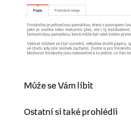
Popis
Podrobné údaje
Fotokniha je jedinečnou památkou, která s postupem čas
jako je svatba nebo maturitní ples, ale i ty každodenní
fantastickou památkou, která může být také Vaším prvn
Vybírat můžete ze čtyř rozměrů, několika druhů papíru, 
ve chvíli, kdy jste snímek zachytili. Zvolte si pro fotokni
Možnosti fotoknihy jsou nekonečné a to jediné, co Vás lim
Může se Vám líbit
Ostatní si také prohlédli