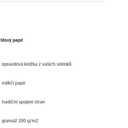
řídový papír
opravdová knížka z vašich snímků
měkčí papír
tradiční spojení stran
gramáž 200 g/m2