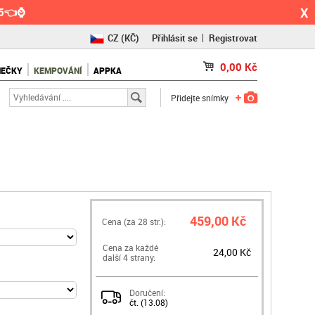
X
55👈⌚
CZ
(KČ)
Přihlásit se
Registrovat
SK
(€)
0,00
Kč
NEČKY
KEMPOVÁNÍ
APPKA
RO
(RON)
Přidejte snímky
459,00 Kč
Cena (za
28
str.):
Cena za každé
24,00 Kč
další 4 strany:
Doručení:
čt. (13.08)