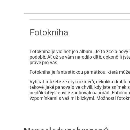
Fotokniha
Fotokniha je víc než jen album. Je to zcela nový
podobě. Ať už se vám narodilo dítě, dokončili js
právě pro vás.
Fotokniha je fantastickou památkou, která může
Vybírat můžete ze čtyř rozměrů, několika druhů 
takové, jaké panovalo ve chvíli, kdy jste snímek z
nejdůležitější chvíle zachovali napořád. Fotokni
vzpomínkami s vašimi blízkými. Možnosti fotoknih