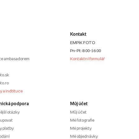
Kontakt
EMPIK FOTO
Pn-Pt: 8:00-16:00
te ambasadorem
Kontaktní formulář
to.sk
to.ro
my a indtituce
nícká podpora
Můj účet
ější otázky
Můj účet
kupovat
Mé fotografie
 platby
Mé projekty
odání
Mé objednávky