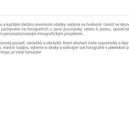
u a každým dalším otevřením obálky nabývá na hodnotě. Uvnitř se skrýva
, zachycené na fotografiích z jarní procházky, výletu k jezeru, spole
ím personalizovaným fotografickým projektem.
spousty pozadí, rámečků a obrázků, které obohatí Vaše vzpomínky a dají
hu, vlastní nadpis, vyberte si desky a nahrajte své fotografie v jakémkoli
ituje, je Vaše fantazie!