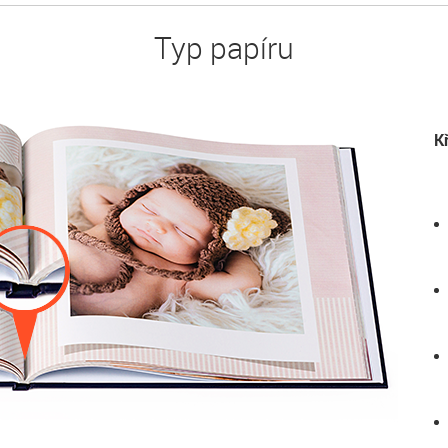
Typ papíru
K