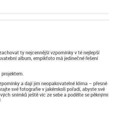
zachovat ty nejcennější vzpomínky v té nejlepší
 svatební album, empikfoto má jedinečné řešení
 projektem.
vzpomínky a dají jim neopakovatelné klima – přesné
hrajte své fotografie v jakémkoli pořadí, abyste své
svých snímků ještě víc ze sebe a podělte se pěknými
!