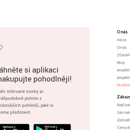
O nás
Akce
O nás
Zůstaň
Blog
áhněte si aplikaci
empikfo
nakupujte pohodlněji!
empikfo
Pro fir
ěv milované osoby je
Zákaz
vděpodobně jedním z
rásnějších pohledů, jaké si
Nejčast
eme představit.
Jak na
Způsoby
Ceny d