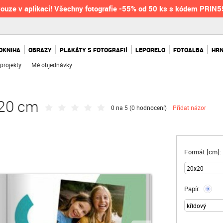
ouze v aplikaci! Všechny fotografie -55% od 50 ks s kódem PRIN
OKNIHA
OBRAZY
PLAKÁTY S FOTOGRAFIÍ
LEPORELO
FOTOALBA
HR
projekty
Mé objednávky
x20 cm
0 na 5 (
0 hodnocení
)
Přidat názor
Formát [cm]:
Papír:
?