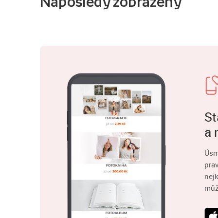
Naposledy zobrazený
St
a 
Úsm
pra
nejk
můž