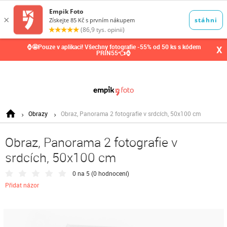
0,00
Kč
⌚🤩Pouze v aplikaci! Všechny fotografie -55% od 50 ks s kódem
X
PRIN55👈⌚
Obrazy
Obraz, Panorama 2 fotografie v srdcích, 50x100 cm
Obraz, Panorama 2 fotografie v
srdcích, 50x100 cm
0 na 5 (
0 hodnocení
)
Přidat názor