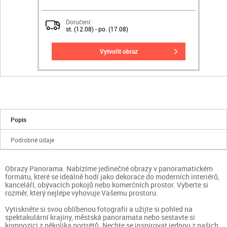
Doručení:
st. (12.08) - po. (17.08)
vytvořit obraz
Popis
Podrobné údaje
Obrazy Panorama. Nabízíme jedinečné obrazy v panoramatickém
formátu, které se ideálně hodí jako dekorace do moderních interiérů,
kanceláří, obývacích pokojů nebo komerčních prostor. Vyberte si
rozměr, který nejlépe vyhovuje Vašemu prostoru.
Vytiskněte si svou oblíbenou fotografii a užijte si pohled na
spektakulární krajiny, městská panoramata nebo sestavte si
kompozici z několika portrétů. Nechte se inspirovat jednou z našich