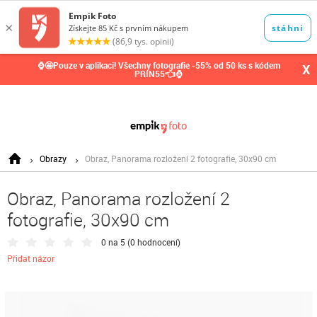
0,00
Kč
⌚🤩Pouze v aplikaci! Všechny fotografie -55% od 50 ks s kódem
X
PRIN55👈⌚
Obrazy
Obraz, Panorama rozložení 2 fotografie, 30x90 cm
Obraz, Panorama rozložení 2
fotografie, 30x90 cm
0 na 5 (
0 hodnocení
)
Přidat názor