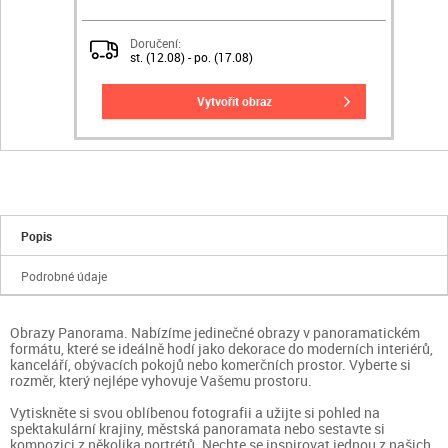
Doručení:
st. (12.08) - po. (17.08)
vytvořit obraz
Popis
Podrobné údaje
Obrazy Panorama. Nabízíme jedinečné obrazy v panoramatickém
formátu, které se ideálně hodí jako dekorace do moderních interiérů,
kanceláří, obývacích pokojů nebo komerčních prostor. Vyberte si
rozměr, který nejlépe vyhovuje Vašemu prostoru.
Vytiskněte si svou oblíbenou fotografii a užijte si pohled na
spektakulární krajiny, městská panoramata nebo sestavte si
kompozici z několika portrétů. Nechte se inspirovat jednou z našich