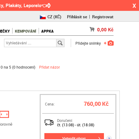
X
y, Plakáty, Leporelo👈⌚
CZ
(KČ)
Přihlásit se
Registrovat
SK
(€)
0,00
Kč
NEČKY
KEMPOVÁNÍ
APPKA
RO
(RON)
Přidejte snímky
0 na 5 (
0 hodnocení
)
Přidat názor
760,00 Kč
Cena:
Doručení:
orovně
čt. (13.08) - út. (18.08)
vytvořit obraz
?