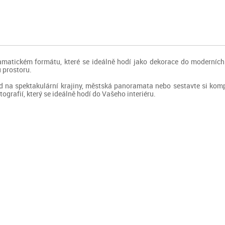
atickém formátu, které se ideálně hodí jako dekorace do moderních i
u prostoru.
led na spektakulární krajiny, městská panoramata nebo sestavte si komp
ografií, který se ideálně hodí do Vašeho interiéru.