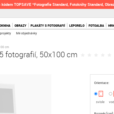
 kódem TOPSAVE *Fotografie Standard, Fotoknihy Standard, Obraz
OKNIHA
OBRAZY
PLAKÁTY S FOTOGRAFIÍ
LEPORELO
FOTOALBA
HR
projekty
Mé objednávky
x100 cm
5 fotografií, 50x100 cm
Orientace:
svisle
vod
Rozměr [cm]: