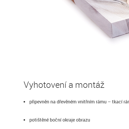
Vyhotovení a montáž
připevněn na dřevěném vnitřním rámu – tkací r
potištěné boční okraje obrazu