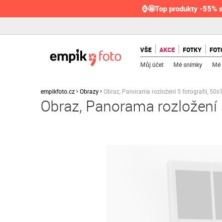
⌚🤩Top produkty -55% s
VŠE
AKCE
FOTKY
FOT
Můj účet
Mé snímky
Mé 
empikfoto.cz
Obrazy
Obraz, Panorama rozložení 5 fotografií, 50
Obraz, Panorama rozložení 