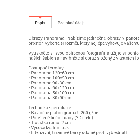
Popis
Podrobné údaje
Obrazy Panorama. Nabízíme jedinečné obrazy v panoram
prostor. Vyberte si rozměr, který nejlépe vyhovuje Vašem
Vytiskněte si svou oblíbenou fotografii a užijte si poh
našich šablon a navrhněte si obraz složený z vlastních fot
Dostupné formáty:
• Panorama 120x60 cm
• Panorama 100x50 cm
• Panorama 90x30 cm
• Panorama 60x120 cm
• Panorama 50x100 cm
• Panorama 30x90 cm
Technická specifikace:
• Bavlněné plátno gramáž: 260 g/m²
• Potištěné boční hrany (3D efekt)
• Tloušťka rámu: 2 cm
• Vysoce kvalitní tisk
• Intenzivní, trvanlivé barvy odolné proti vyblednutí