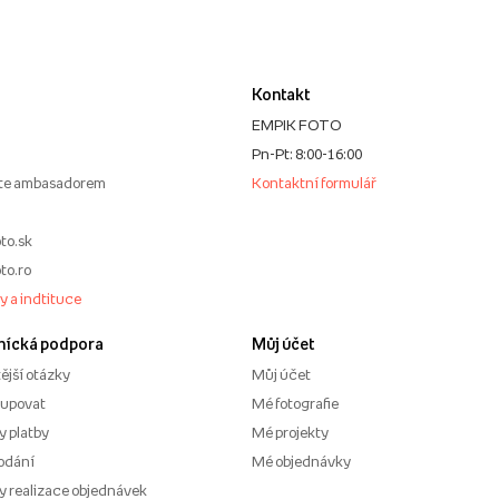
Kontakt
EMPIK FOTO
Pn-Pt: 8:00-16:00
te ambasadorem
Kontaktní formulář
to.sk
to.ro
my a indtituce
nícká podpora
Můj účet
ější otázky
Můj účet
kupovat
Mé fotografie
 platby
Mé projekty
odání
Mé objednávky
 realizace objednávek