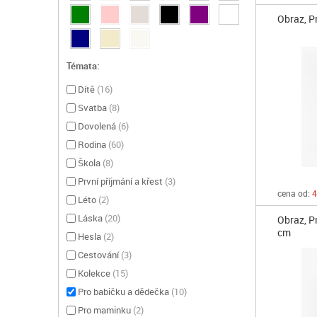
Obraz, P
Témata:
Dítě
(
16
)
Svatba
(
8
)
Dovolená
(
6
)
Rodina
(
60
)
Škola
(
8
)
První příjmání a křest
(
3
)
cena od:
4
Léto
(
2
)
Láska
(
20
)
Obraz, P
cm
Hesla
(
2
)
Cestování
(
3
)
Kolekce
(
15
)
Pro babičku a dědečka
(
10
)
Pro maminku
(
2
)