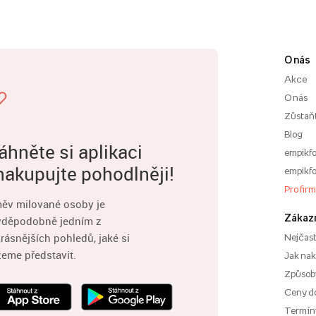
O nás
Akce
O nás
Zůstaň
Blog
áhněte si aplikaci
empikfo
nakupujte pohodlněji!
empikfo
Pro fir
ěv milované osoby je
Zákaz
vděpodobně jedním z
rásnějších pohledů, jaké si
Nejčast
eme představit.
Jak na
Způsoby
Ceny d
Termíny