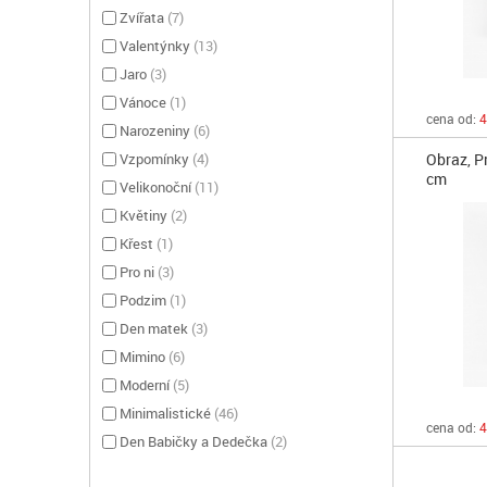
Zvířata
(
7
)
Valentýnky
(
13
)
Jaro
(
3
)
Vánoce
(
1
)
cena od:
4
Narozeniny
(
6
)
Obraz, P
Vzpomínky
(
4
)
cm
Velikonoční
(
11
)
Květiny
(
2
)
Křest
(
1
)
Pro ni
(
3
)
Podzim
(
1
)
Den matek
(
3
)
Mimino
(
6
)
Moderní
(
5
)
Minimalistické
(
46
)
cena od:
4
Den Babičky a Dedečka
(
2
)