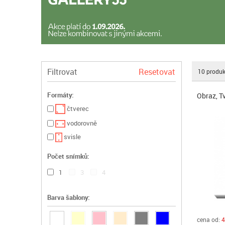
Filtrovat
Resetovat
10
produk
Formáty:
Obraz, T
čtverec
vodorovně
svisle
Počet snímků:
1
3
4
Barva šablony:
cena od:
4