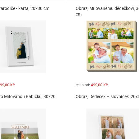
rarodiče - karta, 20x30 cm
Obraz, Milovanému dědečkovi, 
cm
99,00 Kč
cena od:
499,00 Kč
ro Milovanou Babičku, 30x20
Obraz, Dědeček – slovníček, 20