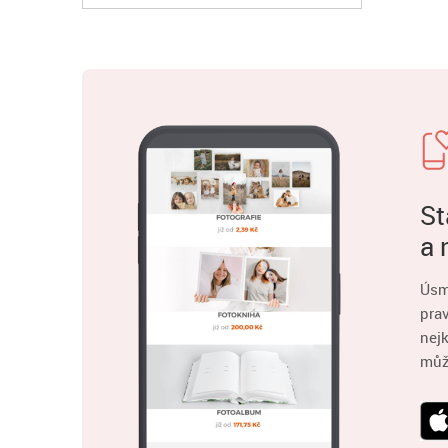
St
a 
Úsm
pra
nejk
můž