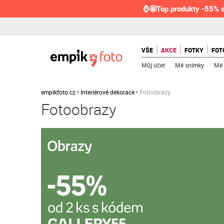
⌚🤩Top produkty -55% s
VŠE
AKCE
FOTKY
FOT
Můj účet
Mé snímky
Mé 
empikfoto.cz
Interiérové dekorace
Fotoobrazy
Fotoobrazy