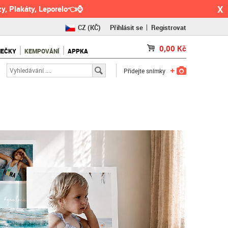
X
y, Plakáty, Leporelo👈⌚
CZ
(KČ)
Přihlásit se
Registrovat
SK
(€)
0,00
Kč
NEČKY
KEMPOVÁNÍ
APPKA
RO
(RON)
Přidejte snímky