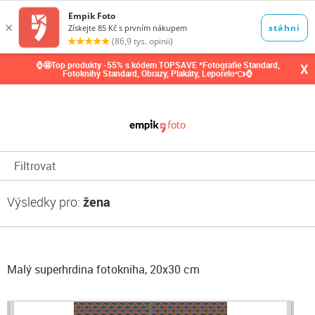
0,00
Kč
⌚🤩Top produkty -55% s kódem TOPSAVE *Fotografie Standard,
X
Fotoknihy Standard, Obrazy, Plakáty, Leporelo👈⌚
Filtrovat
Výsledky pro:
žena
Malý superhrdina fotokniha, 20x30 cm