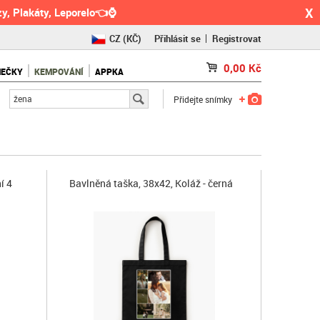
X
y, Plakáty, Leporelo👈⌚
CZ
(KČ)
Přihlásit se
Registrovat
SK
(€)
0,00
Kč
NEČKY
KEMPOVÁNÍ
APPKA
RO
(RON)
Přidejte snímky
í 4
Bavlněná taška, 38x42, Koláž - černá