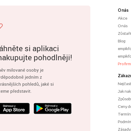
O nás
Akce
O nás
Zůstaň
Blog
áhněte si aplikaci
empikfo
nakupujte pohodlněji!
empikfo
Pro fir
ěv milované osoby je
Zákaz
vděpodobně jedním z
rásnějších pohledů, jaké si
Nejčast
eme představit.
Jak na
Způsoby
Ceny d
Termíny
Podmí
Zásady