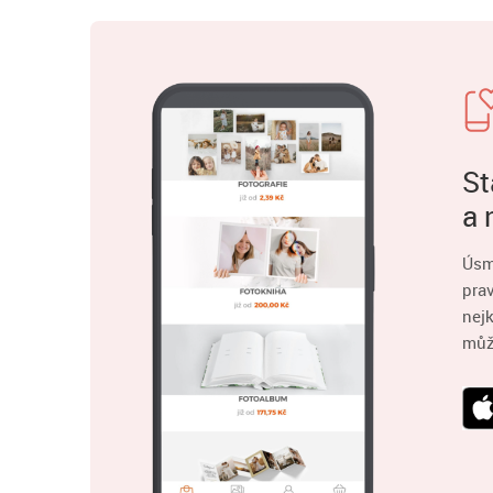
St
a 
Úsm
pra
nejk
můž