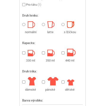
Pro tátu
(
1
)
Druh hrnku:
normální
latte
s lžičkou
Kapacita:
330 ml
350 ml
440 ml
Druh trika:
dámské
pánské
dětské
Barva výrobku: