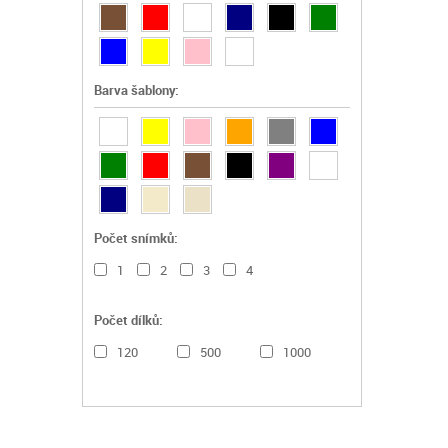
Barva šablony:
Počet snímků:
1
2
3
4
Počet dílků:
120
500
1000