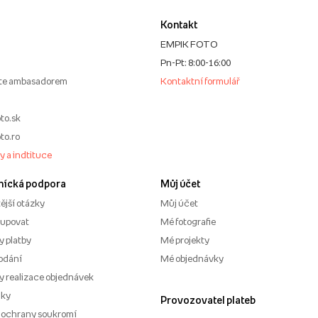
Kontakt
EMPIK FOTO
Pn-Pt: 8:00-16:00
te ambasadorem
Kontaktní formulář
to.sk
to.ro
my a indtituce
nícká podpora
Můj účet
ější otázky
Můj účet
kupovat
Mé fotografie
 platby
Mé projekty
odání
Mé objednávky
 realizace objednávek
nky
Provozovatel plateb
 ochrany soukromí