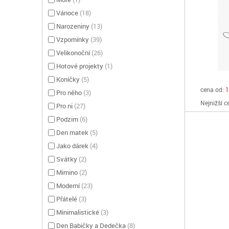
Vánoce
(
18
)
Narozeniny
(
13
)
Vzpomínky
(
39
)
Velikonoční
(
26
)
Hotové projekty
(
1
)
Koníčky
(
5
)
cena od:
1
Pro něho
(
3
)
Nejnižší c
Pro ni
(
27
)
Podzim
(
6
)
Den matek
(
5
)
Jako dárek
(
4
)
Svátky
(
2
)
Mimino
(
2
)
Moderní
(
23
)
Přátelé
(
3
)
Minimalistické
(
3
)
Den Babičky a Dedečka
(
8
)