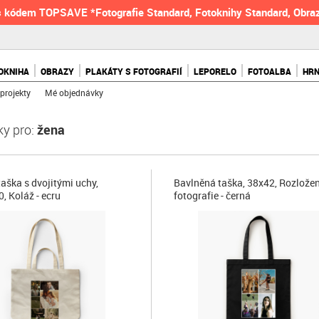
 kódem TOPSAVE *Fotografie Standard, Fotoknihy Standard, Obraz
OKNIHA
OBRAZY
PLAKÁTY S FOTOGRAFIÍ
LEPORELO
FOTOALBA
HR
projekty
Mé objednávky
ky pro:
žena
taška s dvojitými uchy,
Bavlněná taška, 38x42, Rozložen
, Koláž - ecru
fotografie - černá