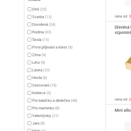
Dítě
(
25
)
cena od:
3
Svatba
(
13
)
Dovolená
(
24
)
Dřevěná 
Rodina
(
63
)
vzpomín
Škola
(
15
)
První příjmání a křest
(
6
)
Zima
(
4
)
Léto
(
9
)
Láska
(
33
)
Hesla
(
6
)
Cestování
(
18
)
Kolekce
(
5
)
cena od:
2
Pro babičku a dědečka
(
48
)
Pro maminku
(
8
)
Mini alb
Valentýnky
(
21
)
Jaro
(
8
)
Moře
(
1
)