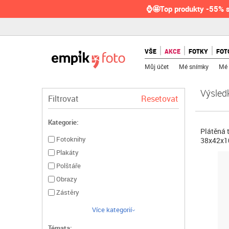
⌚🤩Top produkty -55% s
VŠE
AKCE
FOTKY
FOT
Můj účet
Mé snímky
Mé 
Výsled
Filtrovat
Resetovat
Kategorie:
Plátěná 
Fotoknihy
38x42x10
Plakáty
Polštáře
Obrazy
Zástěry
Více kategorií
Témata: