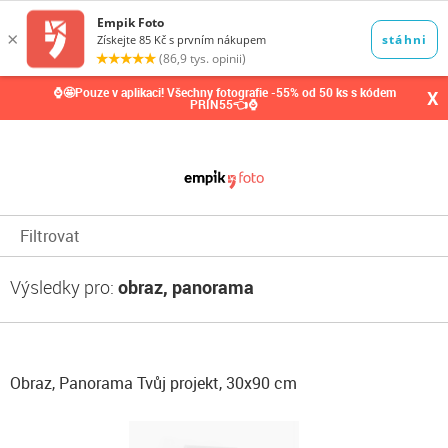
0,00
Kč
⌚🤩Pouze v aplikaci! Všechny fotografie -55% od 50 ks s kódem
X
PRIN55👈⌚
Filtrovat
Výsledky pro:
obraz, panorama
Obraz, Panorama Tvůj projekt, 30x90 cm