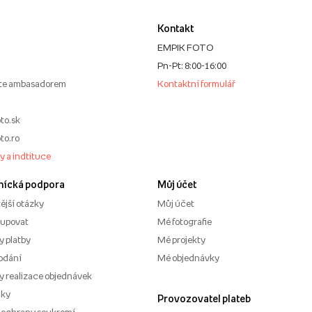
Kontakt
EMPIK FOTO
Pn-Pt: 8:00-16:00
te ambasadorem
Kontaktní formulář
to.sk
to.ro
my a indtituce
nícká podpora
Můj účet
ější otázky
Můj účet
kupovat
Mé fotografie
 platby
Mé projekty
odání
Mé objednávky
 realizace objednávek
nky
Provozovatel plateb
 ochrany soukromí