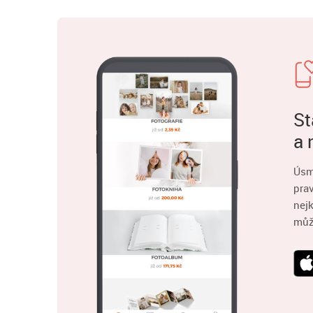
St
a 
Úsm
pra
nejk
můž