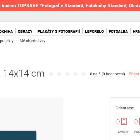
 kódem TOPSAVE *Fotografie Standard, Fotoknihy Standard, Obraz
OKNIHA
OBRAZY
PLAKÁTY S FOTOGRAFIÍ
LEPORELO
FOTOALBA
HR
projekty
Mé objednávky
, 14x14 cm
0 na 5 (
0 hodnocení
)
Přidat
Orientace:
svisle
vod