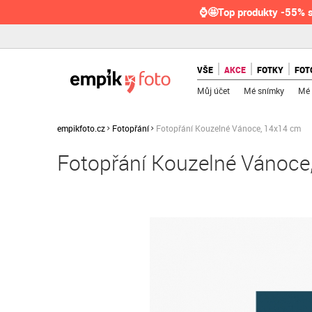
⌚🤩Top produkty -55% s
VŠE
AKCE
FOTKY
FOT
Můj účet
Mé snímky
Mé 
empikfoto.cz
Fotopřání
Fotopřání Kouzelné Vánoce, 14x14 cm
Fotopřání Kouzelné Vánoce