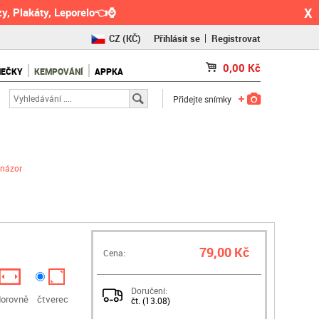
X
y, Plakáty, Leporelo👈⌚
CZ
(KČ)
Přihlásit se
Registrovat
SK
(€)
0,00
Kč
NEČKY
KEMPOVÁNÍ
APPKA
RO
(RON)
Přidejte snímky
 názor
79,00 Kč
Cena:
Doručení:
orovně
čtverec
čt. (13.08)