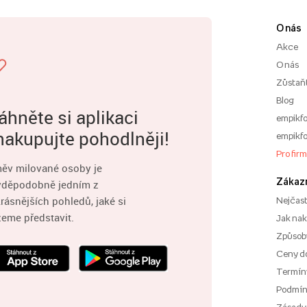
O nás
Akce
O nás
Zůstaň
Blog
áhněte si aplikaci
empikfo
nakupujte pohodlněji!
empikfo
Pro fir
ěv milované osoby je
Zákaz
vděpodobně jedním z
rásnějších pohledů, jaké si
Nejčast
eme představit.
Jak na
Způsoby
Ceny d
Termíny
Podmí
Zásady