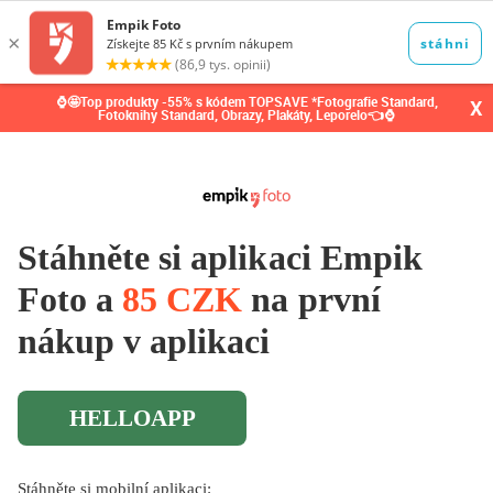
0,00
Kč
⌚🤩Top produkty -55% s kódem TOPSAVE *Fotografie Standard,
X
Fotoknihy Standard, Obrazy, Plakáty, Leporelo👈⌚
Stáhněte si aplikaci Empik
Foto a
85 CZK
na první
nákup v aplikaci
HELLOAPP
Stáhněte si mobilní aplikaci: