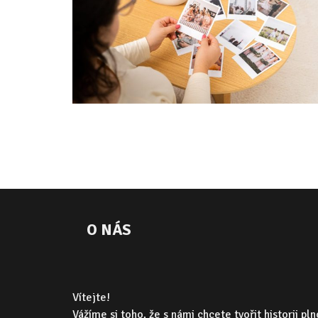
O NÁS
Vítejte!
Vážíme si toho, že s námi chcete tvořit historii pl