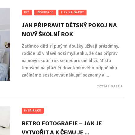
DIY
INSPIRACE
TIPY NA DÁRKY
JAK PŘIPRAVIT DĚTSKÝ POKOJ NA
NOVÝ ŠKOLNÍ ROK
Zatímco děti si plnými doušky užívají prázdniny,
rodiče už v hlavě nosí myšlenku, že čas příprav
na nový školní rok se neúprosně blíží. Místo
lenošení na pláži či dovolenkového odpočinku
začínáme sestavovat nákupní seznamy a ...
CZYTAJ DALEJ
INSPIRACE
RETRO FOTOGRAFIE – JAK JE
VYTVOŘIT A K ČEMU JE ...