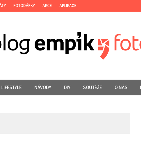
ÁTY
FOTODÁRKY
AKCE
APLIKACE
LIFESTYLE
NÁVODY
DIY
SOUTĚŽE
O NÁS