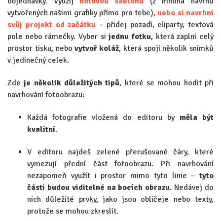
objednávky. Využij
hotovou šablonu
(z mnoha návrhů
vytvořených našimi grafiky přímo pro tebe),
nebo si navrhni
svůj projekt od začátku
– přidej pozadí, cliparty, textová
pole nebo rámečky. Vyber si
jednu fotku
, která zaplní celý
prostor tisku, nebo
vytvoř koláž
, která spojí několik snímků
v jedinečný celek.
Zde
je několik důležitých tipů
, které se mohou hodit při
navrhování fotoobrazu:
Každá fotografie vložená do editoru by
měla být
kvalitní
.
V editoru najdeš zelené přerušované čáry, které
vymezují přední část fotoobrazu. Při navrhování
nezapomeň využít i prostor mimo tyto linie –
tyto
části budou viditelné na bocích obrazu
. Nedávej do
nich důležité prvky, jako jsou obličeje nebo texty,
protože se mohou zkreslit.