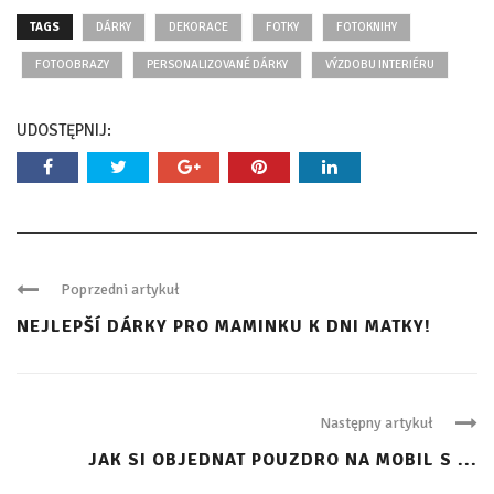
TAGS
DÁRKY
DEKORACE
FOTKY
FOTOKNIHY
FOTOOBRAZY
PERSONALIZOVANÉ DÁRKY
VÝZDOBU INTERIÉRU
UDOSTĘPNIJ:
Poprzedni artykuł
NEJLEPŠÍ DÁRKY PRO MAMINKU K DNI MATKY!
Następny artykuł
JAK SI OBJEDNAT POUZDRO NA MOBIL S ...