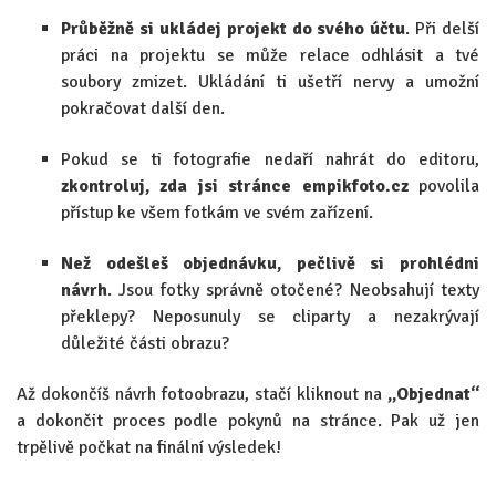
Průběžně si ukládej projekt do svého účtu
. Při delší
práci na projektu se může relace odhlásit a tvé
soubory zmizet. Ukládání ti ušetří nervy a umožní
pokračovat další den.
Pokud se ti fotografie nedaří nahrát do editoru,
zkontroluj, zda jsi stránce empikfoto.cz
povolila
přístup ke všem fotkám ve svém zařízení.
Než odešleš objednávku, pečlivě si prohlédni
návrh
. Jsou fotky správně otočené? Neobsahují texty
překlepy? Neposunuly se cliparty a nezakrývají
důležité části obrazu?
Až dokončíš návrh fotoobrazu, stačí kliknout na
„Objednat“
a dokončit proces podle pokynů na stránce. Pak už jen
trpělivě počkat na finální výsledek!