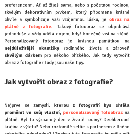
preferencemi. Ať už žiješ sama, nebo s početnou rodinou,
skvělým dekorativním prvkem, který připomene krásné
chvíle a symbolizuje vaši vzájemnou lásku, je
obraz na
plátně z fotografie.
Takový fotoobraz se objednává
jednoduše a vždy udělá dojem, když konečně visí na stěně.
Personalizovaný fotoobraz je krásnou památkou na
nejdůležitější okamžiky
rodinného života a zároveň
skvělým dárkem
pro někoho blízkého. Jak tedy vytvořit
obraz z fotografie? Tady jsou naše tipy.
Jak vytvořit obraz z fotografie?
Nejprve se zamysli,
kterou z fotografií bys chtěla
proměnit ve svůj vlastní,
personalizovaný fotoobraz
na
plátně. Byl to významný den v životě rodiny? Dechberoucí
krajina z výletu? Nebo roztomilé selfie s partnerem z líného
sobotního odpoledne? Všechny tyto fotografie by měly mít