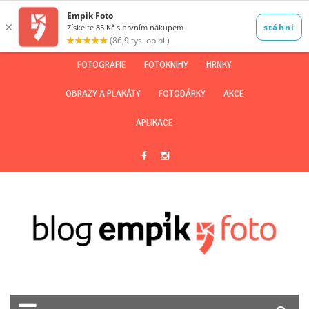
FOTOGRAFIE
FOTOKNIHY
HRNKY
OBRAZY A PLAKÁTY
FOTODÁRKY
AKCE
APLIKACE