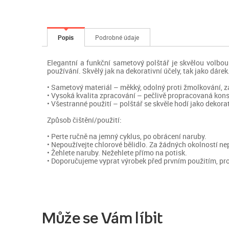
Popis
Podrobné údaje
Elegantní a funkční sametový polštář je skvělou volbou
používání. Skvělý jak na dekorativní účely, tak jako dárek
• Sametový materiál – měkký, odolný proti žmolkování, za
• Vysoká kvalita zpracování – pečlivě propracovaná konst
• Všestranné použití – polštář se skvěle hodí jako dekora
Způsob čištění/použití:
• Perte ručně na jemný cyklus, po obrácení naruby.
• Nepoužívejte chlorové bělidlo. Za žádných okolností ne
• Žehlete naruby. Nežehlete přímo na potisk.
• Doporučujeme vyprat výrobek před prvním použitím, pro
Může se Vám líbit