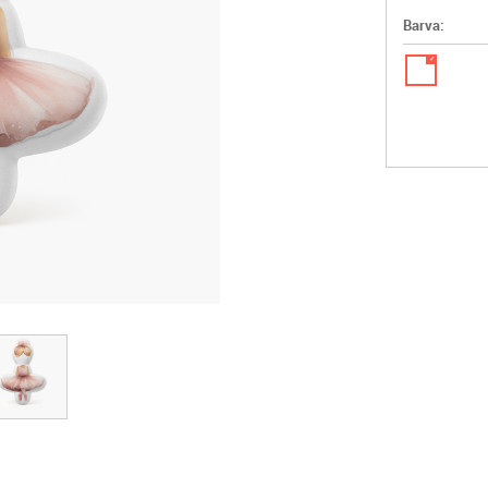
Barva:
✓