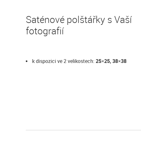
Saténové polštářky s Vaší
fotografií
k dispozici ve 2 velikostech:
25×25, 38×38