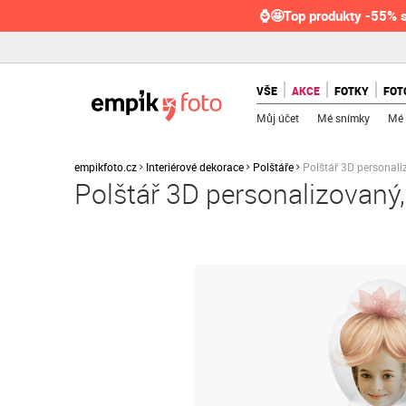
⌚🤩Top produkty -55% s
VŠE
AKCE
FOTKY
FOT
Můj účet
Mé snímky
Mé 
empikfoto.cz
Interiérové dekorace
Polštáře
Polštář 3D personali
Polštář 3D personalizovaný,