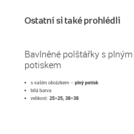
Ostatní si také prohlédli
Bavlněné polštářky s plným
potiskem
s vaším obrázkem –
plný potisk
bílá barva
velikost:
25×25, 38×38