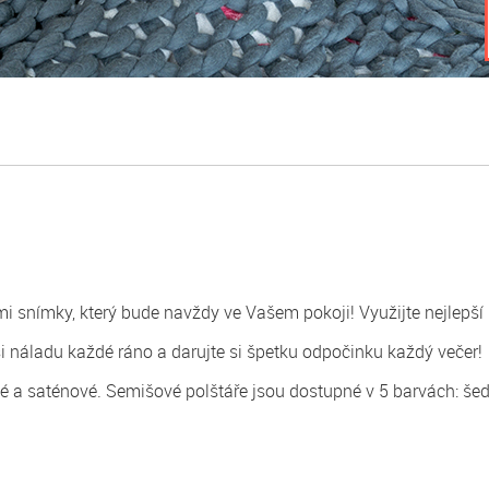
 snímky, který bude navždy ve Vašem pokoji! Využijte nejlepší r
si náladu každé ráno a darujte si špetku odpočinku každý večer!
vé a saténové. Semišové polštáře jsou dostupné v 5 barvách: šedá