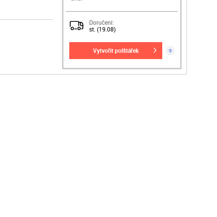
Doručení:
st. (19.08)
vytvořit polštářek
?