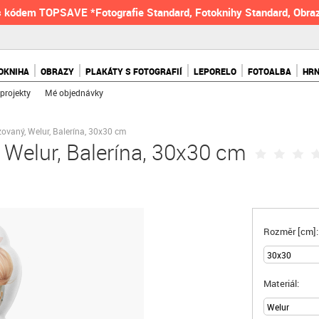
 kódem TOPSAVE *Fotografie Standard, Fotoknihy Standard, Obraz
OKNIHA
OBRAZY
PLAKÁTY S FOTOGRAFIÍ
LEPORELO
FOTOALBA
HR
projekty
Mé objednávky
zovaný, Welur, Balerína, 30x30 cm
 Welur, Balerína, 30x30 cm
Rozměr [cm]:
Materiál: