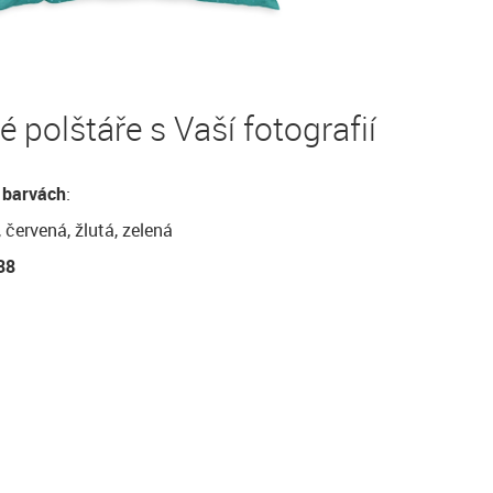
 polštáře s Vaší fotografií
 barvách
:
 červená, žlutá, zelená
38