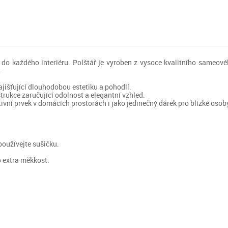
 do každého interiéru. Polštář je vyroben z vysoce kvalitního sameov
.
jišťující dlouhodobou estetiku a pohodlí.
rukce zaručující odolnost a elegantní vzhled.
tivní prvek v domácích prostorách i jako jedinečný dárek pro blízké osob
používejte sušičku.
 extra měkkost.