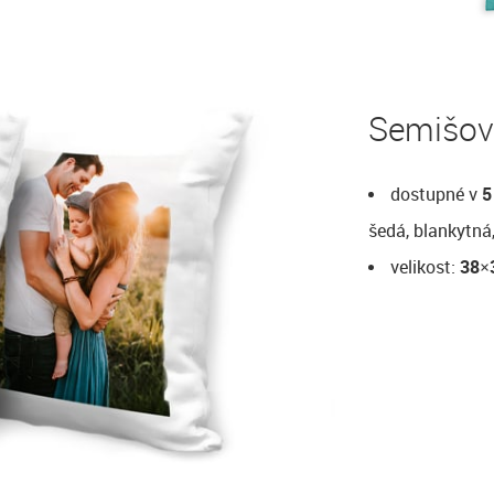
Semišové
dostupné v
5
šedá, blankytná,
velikost:
38×