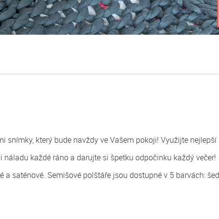
 snímky, který bude navždy ve Vašem pokoji! Využijte nejlepší r
si náladu každé ráno a darujte si špetku odpočinku každý večer!
vé a saténové. Semišové polštáře jsou dostupné v 5 barvách: šedá