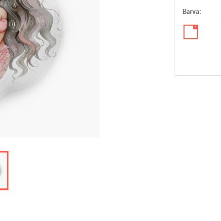
Barva:
✓