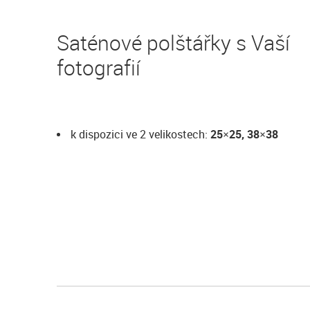
Saténové polštářky s Vaší
fotografií
k dispozici ve 2 velikostech:
25×25, 38×38