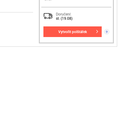
Doručení:
st. (19.08)
vytvořit polštářek
?