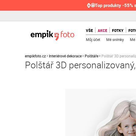
⌚🤩Top produkty -55% s
VŠE
AKCE
FOTKY
FOT
Můj účet
Mé snímky
Mé 
empikfoto.cz
Interiérové dekorace
Polštáře
Polštář 3D personal
Polštář 3D personalizovaný