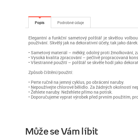
Popis
Podrobné údaje
Elegantní a funkční sametový polštář je skvělou volbou
používání. Skvělý jak na dekorativní účely, tak jako dárek
• Sametový materiál – měkký, odolný proti žmolkování, za
• Vysoká kvalita zpracování – pečlivě propracovaná konst
• Všestranné použití – polštář se skvěle hodí jako dekora
Způsob čištění/použití:
• Perte ručně na jemný cyklus, po obrácení naruby.
• Nepoužívejte chlorové bělidlo. Za žádných okolností ne
• Žehlete naruby. Nežehlete přímo na potisk.
• Doporučujeme vyprat výrobek před prvním použitím, pro
Může se Vám líbit