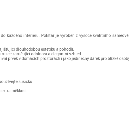
 do každého interiéru. Polštář je vyroben z vysoce kvalitního sameov
.
jišťující dlouhodobou estetiku a pohodlí.
rukce zaručující odolnost a elegantní vzhled.
tivní prvek v domácích prostorách i jako jedinečný dárek pro blízké osob
používejte sušičku.
 extra měkkost.