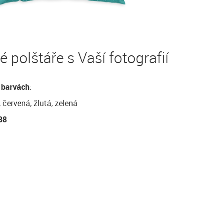
 polštáře s Vaší fotografií
 barvách
:
 červená, žlutá, zelená
38