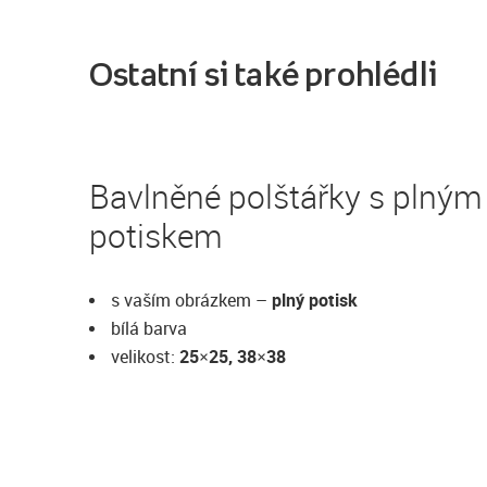
Ostatní si také prohlédli
Bavlněné polštářky s plným
potiskem
s vaším obrázkem –
plný potisk
bílá barva
velikost:
25×25, 38×38