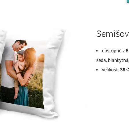
Semišové
dostupné v
5
šedá, blankytná,
velikost:
38×