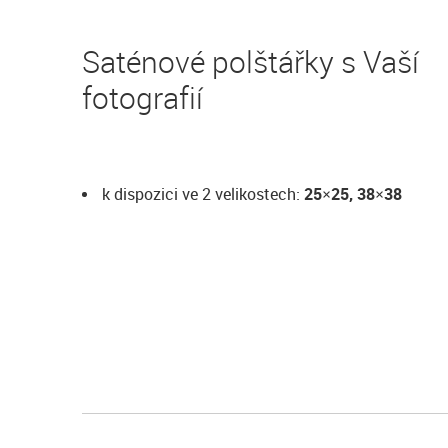
Saténové polštářky s Vaší
fotografií
k dispozici ve 2 velikostech:
25×25, 38×38