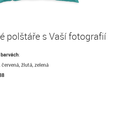
 polštáře s Vaší fotografií
 barvách
:
 červená, žlutá, zelená
38