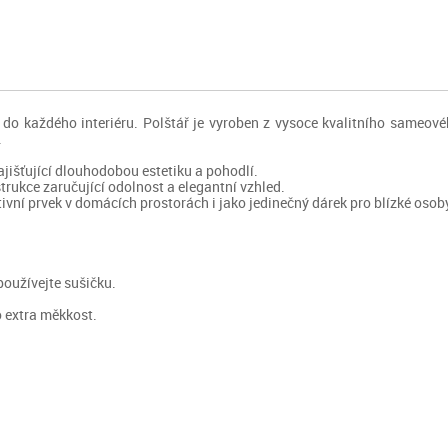
 do každého interiéru. Polštář je vyroben z vysoce kvalitního sameov
.
jišťující dlouhodobou estetiku a pohodlí.
rukce zaručující odolnost a elegantní vzhled.
tivní prvek v domácích prostorách i jako jedinečný dárek pro blízké osob
používejte sušičku.
 extra měkkost.