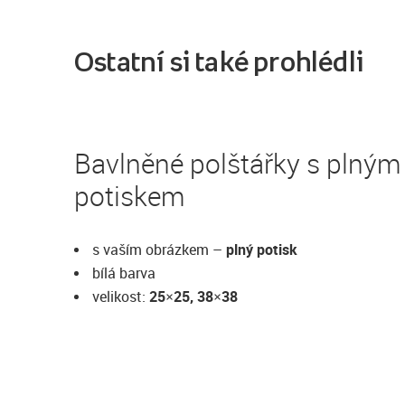
Ostatní si také prohlédli
Bavlněné polštářky s plným
potiskem
s vaším obrázkem –
plný potisk
bílá barva
velikost:
25×25, 38×38