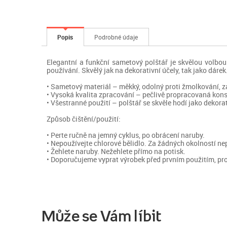
Popis
Podrobné údaje
Elegantní a funkční sametový polštář je skvělou volbou
používání. Skvělý jak na dekorativní účely, tak jako dárek
• Sametový materiál – měkký, odolný proti žmolkování, za
• Vysoká kvalita zpracování – pečlivě propracovaná konst
• Všestranné použití – polštář se skvěle hodí jako dekora
Způsob čištění/použití:
• Perte ručně na jemný cyklus, po obrácení naruby.
• Nepoužívejte chlorové bělidlo. Za žádných okolností ne
• Žehlete naruby. Nežehlete přímo na potisk.
• Doporučujeme vyprat výrobek před prvním použitím, pro
Může se Vám líbit