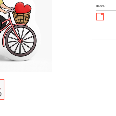
Barva:
✓