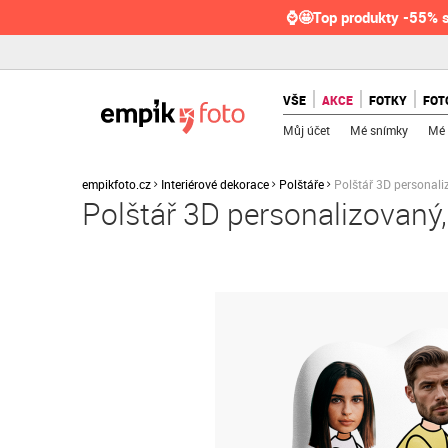
⌚🤩Top produkty -55% s
VŠE
AKCE
FOTKY
FOT
Můj účet
Mé snímky
Mé 
empikfoto.cz
Interiérové dekorace
Polštáře
Polštář 3D personali
Polštář 3D personalizovaný,