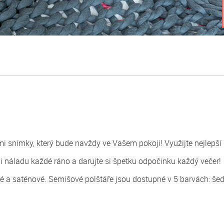
 snímky, který bude navždy ve Vašem pokoji! Využijte nejlepší r
si náladu každé ráno a darujte si špetku odpočinku každý večer!
vé a saténové. Semišové polštáře jsou dostupné v 5 barvách: šedá