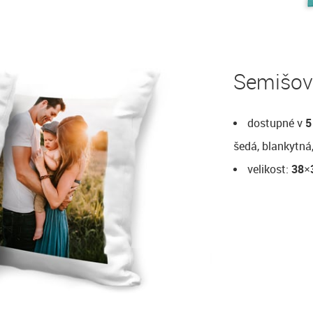
Semišové
dostupné v
5
šedá, blankytná,
velikost:
38×