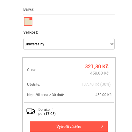
Barva:
✓
Velikost:
321,30 Kč
Cena:
459,00 Kč
137,70 Kč (30%)
Ušetříte:
Nejnižší cena z 30 dnů:
459,00 Kč
Doručení:
po. (17.08)
vytvořit zástěru