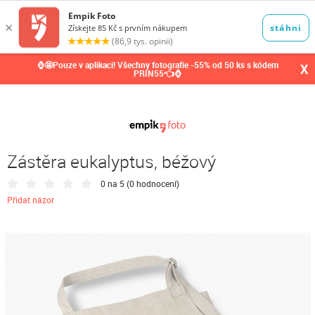
0,00
Kč
⌚🤩Pouze v aplikaci! Všechny fotografie -55% od 50 ks s kódem
X
PRIN55👈⌚
Zástěra eukalyptus, béžový
0 na 5 (
0 hodnocení
)
Přidat názor