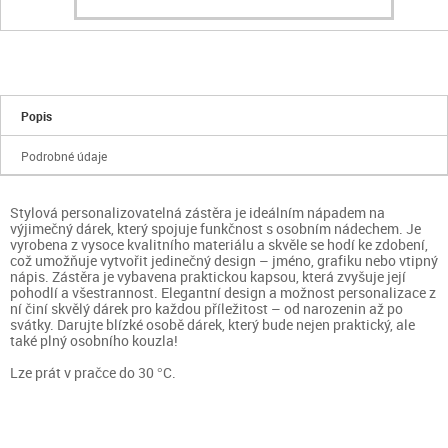
Popis
Podrobné údaje
Stylová personalizovatelná zástěra je ideálním nápadem na
výjimečný dárek, který spojuje funkčnost s osobním nádechem. Je
vyrobena z vysoce kvalitního materiálu a skvěle se hodí ke zdobení,
což umožňuje vytvořit jedinečný design – jméno, grafiku nebo vtipný
nápis. Zástěra je vybavena praktickou kapsou, která zvyšuje její
pohodlí a všestrannost. Elegantní design a možnost personalizace z
ní činí skvělý dárek pro každou příležitost – od narozenin až po
svátky. Darujte blízké osobě dárek, který bude nejen praktický, ale
také plný osobního kouzla!
Lze prát v pračce do 30 °C.