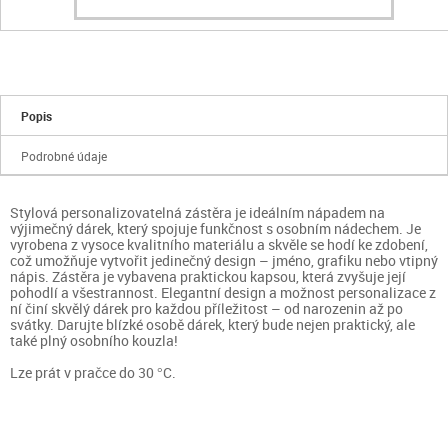
Popis
Podrobné údaje
Stylová personalizovatelná zástěra je ideálním nápadem na
výjimečný dárek, který spojuje funkčnost s osobním nádechem. Je
vyrobena z vysoce kvalitního materiálu a skvěle se hodí ke zdobení,
což umožňuje vytvořit jedinečný design – jméno, grafiku nebo vtipný
nápis. Zástěra je vybavena praktickou kapsou, která zvyšuje její
pohodlí a všestrannost. Elegantní design a možnost personalizace z
ní činí skvělý dárek pro každou příležitost – od narozenin až po
svátky. Darujte blízké osobě dárek, který bude nejen praktický, ale
také plný osobního kouzla!
Lze prát v pračce do 30 °C.