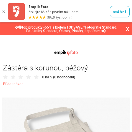
0,00
Kč
⌚🤩Top produkty -55% s kódem TOPSAVE *Fotografie Standard,
X
Fotoknihy Standard, Obrazy, Plakáty, Leporelo👈⌚
Zástěra s korunou, béžový
0 na 5 (
0 hodnocení
)
Přidat názor