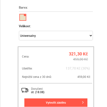
Barva:
✓
Velikost:
321,30 Kč
Cena:
459,00 Kč
137,70 Kč (30%)
Ušetříte:
Nejnižší cena z 30 dnů:
459,00 Kč
Doručení:
út. (18.08)
vytvořit zástěru