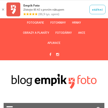
FOTOGRAFIE
FOTOKNIHY
HRNKY
OBRAZY A PLAKÁTY
FOTODÁRKY
AKCE
APLIKACE