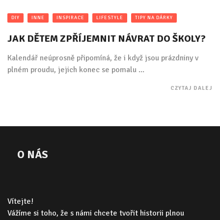
DIY
INNE
INSPIRACE
LIFESTYLE
TIPY NA DÁRKY
JAK DĚTEM ZPŘÍJEMNIT NÁVRAT DO ŠKOLY?
Kalendář neúprosně připomíná, že i když jsou prázdniny v
plném proudu, jejich konec se pomalu ...
CZYTAJ DALEJ
O NÁS
Vítejte!
Vážíme si toho, že s námi chcete tvořit historii plnou