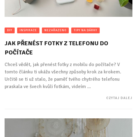
DIY
INSPIRACE
NEZAŘAZENO
TIPY NA DÁRKY
JAK PŘENÉST FOTKY Z TELEFONU DO
POČÍTAČE
Chceš vědět, jak přenést fotky z mobilu do počítače? V
tomto článku ti ukážu všechny způsoby krok za krokem.
Určitě se ti už stalo, že paměť tvého chytrého telefonu
praskala ve švech kvůli fotkám, videím ...
CZYTAJ DALEJ