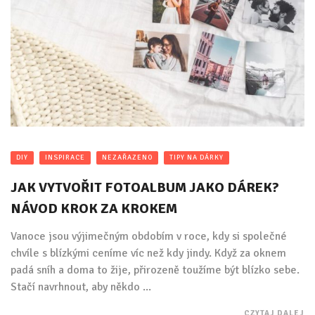
DIY
INSPIRACE
NEZAŘAZENO
TIPY NA DÁRKY
JAK VYTVOŘIT FOTOALBUM JAKO DÁREK?
NÁVOD KROK ZA KROKEM
Vanoce jsou výjimečným obdobím v roce, kdy si společné
chvíle s blízkými ceníme víc než kdy jindy. Když za oknem
padá sníh a doma to žije, přirozeně toužíme být blízko sebe.
Stačí navrhnout, aby někdo ...
CZYTAJ DALEJ