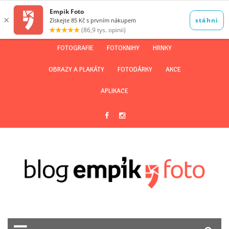
FOTOGRAFIE
FOTOKNIHY
HRNKY
OBRAZY A PLAKÁTY
FOTODÁRKY
AKCE
APLIKACE