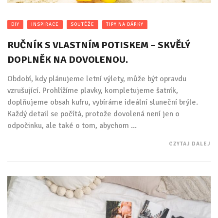
DIY
INSPIRACE
SOUTĚŽE
TIPY NA DÁRKY
RUČNÍK S VLASTNÍM POTISKEM – SKVĚLÝ
DOPLNĚK NA DOVOLENOU.
Období, kdy plánujeme letní výlety, může být opravdu
vzrušující. Prohlížíme plavky, kompletujeme šatník,
doplňujeme obsah kufru, vybíráme ideální sluneční brýle.
Každý detail se počítá, protože dovolená není jen o
odpočinku, ale také o tom, abychom ...
CZYTAJ DALEJ