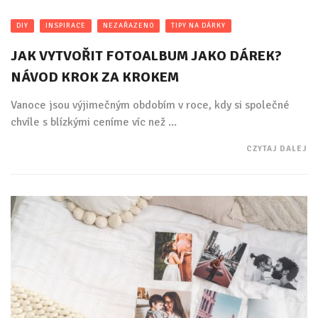
DIY
INSPIRACE
NEZAŘAZENO
TIPY NA DÁRKY
JAK VYTVOŘIT FOTOALBUM JAKO DÁREK?
NÁVOD KROK ZA KROKEM
Vanoce jsou výjimečným obdobím v roce, kdy si společné
chvíle s blízkými ceníme víc než ...
CZYTAJ DALEJ