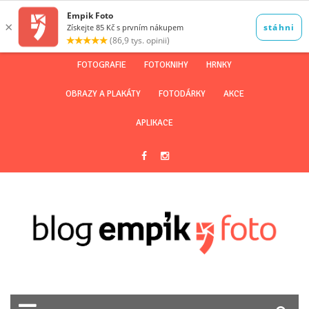
FOTOGRAFIE
FOTOKNIHY
HRNKY
OBRAZY A PLAKÁTY
FOTODÁRKY
AKCE
APLIKACE