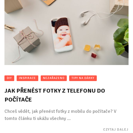
DIY
INSPIRACE
NEZAŘAZENO
TIPY NA DÁRKY
JAK PŘENÉST FOTKY Z TELEFONU DO
POČÍTAČE
Chceš vědět, jak přenést fotky z mobilu do počítače? V
tomto článku ti ukážu všechny ...
CZYTAJ DALEJ