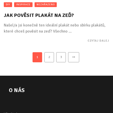
DIY
INSPIRACE
NEZAŘAZENO
JAK POVĚSIT PLAKÁT NA ZEĎ?
Našel/a jsi konečně ten ideální plakát nebo sbírku plakátů,
které chceš pověsit na zeď? Všechno ...
CZYTAJ DALEJ
1
2
3
O NÁS