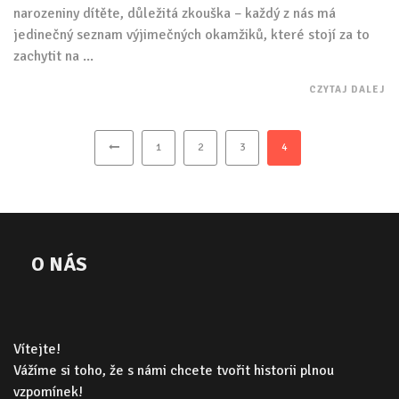
narozeniny dítěte, důležitá zkouška – každý z nás má
jedinečný seznam výjimečných okamžiků, které stojí za to
zachytit na ...
CZYTAJ DALEJ
1
2
3
4
O NÁS
Vítejte!
Vážíme si toho, že s námi chcete tvořit historii plnou
vzpomínek!