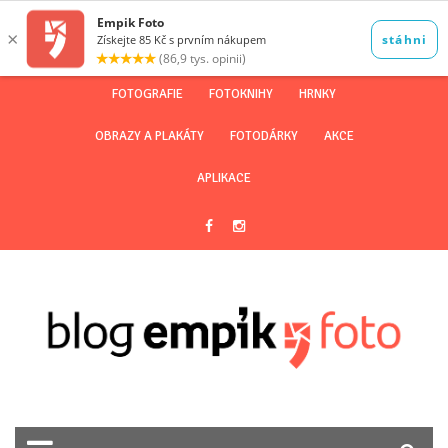
FOTOGRAFIE
FOTOKNIHY
HRNKY
OBRAZY A PLAKÁTY
FOTODÁRKY
AKCE
APLIKACE