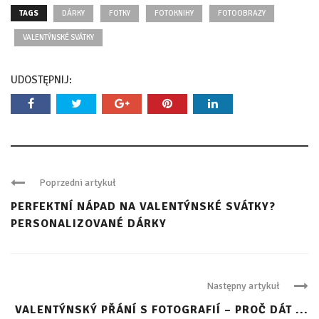
TAGS
DÁRKY
FOTKY
FOTOKNIHY
FOTOOBRAZY
VALENTÝNSKÉ SVÁTKY
UDOSTĘPNIJ:
Poprzedni artykuł
PERFEKTNÍ NÁPAD NA VALENTÝNSKÉ SVÁTKY?
PERSONALIZOVANÉ DÁRKY
Następny artykuł
VALENTÝNSKÝ PŘÁNÍ S FOTOGRAFIÍ – PROČ DÁT ...