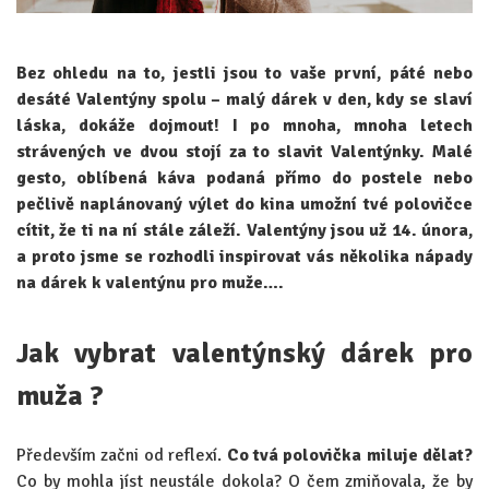
Bez ohledu na to, jestli jsou to vaše první, páté nebo
desáté Valentýny spolu – malý dárek v den, kdy se slaví
láska, dokáže dojmout! I po mnoha, mnoha letech
strávených ve dvou stojí za to slavit Valentýnky. Malé
gesto, oblíbená káva podaná přímo do postele nebo
pečlivě naplánovaný výlet do kina umožní tvé polovičce
cítit, že ti na ní stále záleží. Valentýny jsou už 14. února,
a proto jsme se rozhodli inspirovat vás několika nápady
na dárek k valentýnu pro muže….
Jak vybrat valentýnský dárek pro
muža ?
Především začni od reflexí.
Co tvá polovička miluje dělat?
Co by mohla jíst neustále dokola? O čem zmiňovala, že by