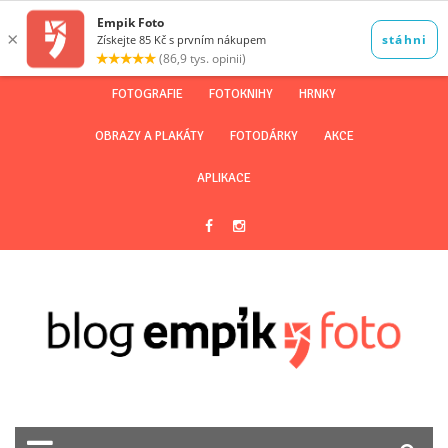
FOTOGRAFIE
FOTOKNIHY
HRNKY
OBRAZY A PLAKÁTY
FOTODÁRKY
AKCE
APLIKACE