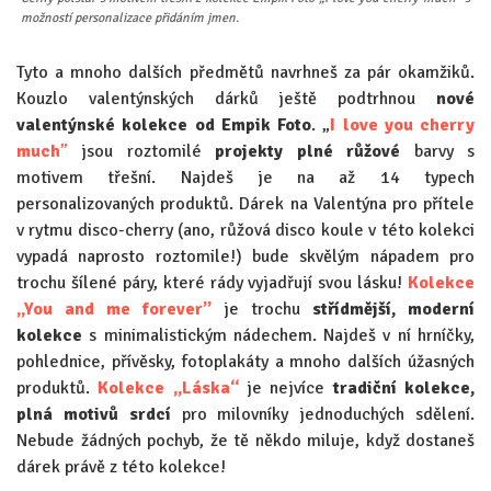
možností personalizace přidáním jmen.
Tyto a mnoho dalších předmětů navrhneš za pár okamžiků.
Kouzlo valentýnských dárků ještě podtrhnou
nové
valentýnské kolekce od Empik Foto
. „
I love you cherry
much
”
jsou roztomilé
projekty plné růžové
barvy s
motivem třešní. Najdeš je na až 14 typech
personalizovaných produktů. Dárek na Valentýna pro přítele
v rytmu disco-cherry (ano, růžová disco koule v této kolekci
vypadá naprosto roztomile!) bude skvělým nápadem pro
trochu šílené páry, které rády vyjadřují svou lásku!
Kolekce
„You and me forever”
je trochu
střídmější, moderní
kolekce
s minimalistickým nádechem. Najdeš v ní hrníčky,
pohlednice, přívěsky, fotoplakáty a mnoho dalších úžasných
produktů.
Kolekce „Láska“
je nejvíce
tradiční kolekce,
plná motivů srdcí
pro milovníky jednoduchých sdělení.
Nebude žádných pochyb, že tě někdo miluje, když dostaneš
dárek právě z této kolekce!