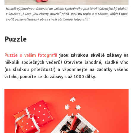
Hledáš výjimečnou dekoraci do vašeho společného prostoru? Valentýnský plakát
z kolekce „I love you cherry much” přidá spoustu tepla a sladkosti. Můžeš také
zvolit personalizovaný obraz s vaší oblíbenou fotografií.”
Puzzle
Puzzle s vaším fotografií
jsou zárukou skvělé zábavy
na
několik společných večerů! Otevřete lahodné, sladké víno
(na sladkou příležitost!) a vzpomínejte na začátky vašeho
vztahu, ponořte se do zábavy s až 1000 dílky.