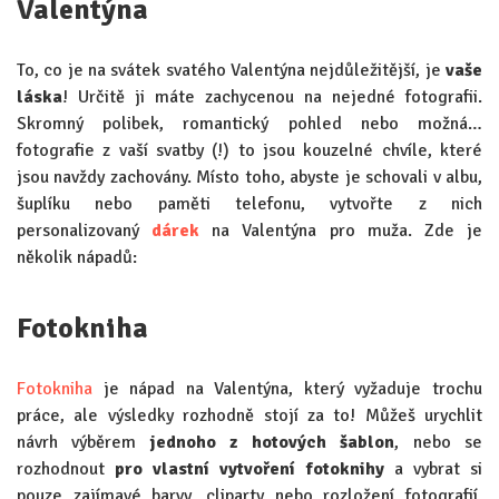
Valentýna
To, co je na svátek svatého Valentýna nejdůležitější, je
vaše
láska
! Určitě ji máte zachycenou na nejedné fotografii.
Skromný polibek, romantický pohled nebo možná…
fotografie z vaší svatby (!) to jsou kouzelné chvíle, které
jsou navždy zachovány. Místo toho, abyste je schovali v albu,
šuplíku nebo paměti telefonu, vytvořte z nich
personalizovaný
dárek
na Valentýna pro muža. Zde je
několik nápadů:
Fotokniha
Fotokniha
je nápad na Valentýna, který vyžaduje trochu
práce, ale výsledky rozhodně stojí za to! Můžeš urychlit
návrh výběrem
jednoho z hotových šablon
, nebo se
rozhodnout
pro vlastní vytvoření fotoknihy
a vybrat si
pouze zajímavé barvy, cliparty nebo rozložení fotografií.