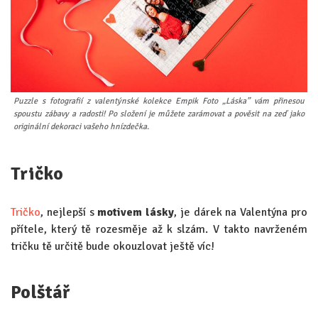
Puzzle s fotografií z valentýnské kolekce Empik Foto „Láska” vám přinesou
spoustu zábavy a radosti! Po složení je můžete zarámovat a pověsit na zeď jako
originální dekoraci vašeho hnízdečka.
Tričko
Tričko
, nejlepší s
motivem lásky
, je dárek na Valentýna pro
přítele, který tě rozesměje až k slzám. V takto navrženém
tričku tě určitě bude okouzlovat ještě víc!
Polštář