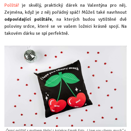
Polštář
je skvělý, praktický dárek na Valentýna pro něj.
Zejména, když je z něj pořádný spáč! Můžeš také navrhnout
odpovídající polštáře
, na kterých budou vytištěné dvě
poloviny srdce, které se ve vašem ložnici krásně spojí. Na
takovém dárku se spí perfektně.
Černý polštář s motivem třešní z kolekce Empik Foto „I love you cherry much” s