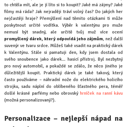
to chtěla mít, ale je jí líto si to koupit? Jaké má zájmy? Jaké
filmy má ráda? Jak nejraději tráví volný čas? Do jakých her
nejčastěji hraje? Přemýšlení nad těmito otázkami ti může
poskytnout určité vodítka. Výběr k valentýnu pro muže
nemusí být snadný, ale určitě tvůj muž více ocení
promyšlený dárek, který odpovídá jeho zájmům
, než další
suvenýr ve tvaru srdce. Můžeš také vsadit na praktický dárek
k Valentýnu. Stále si pamatuji den, kdy jsem dostala od
svého snoubence jako dárek… hasicí přístroj. Byl nezbytný
pro nový automobil, a pokaždé se zdálo, že něco jiného je
důležitější koupit. Praktický dárek je také takový, který
často používáme – náhradní nože do elektrického holicího
strojku, sadu náplní do oblíbeného šťastného pera, téměř
došlé krásné parfémy nebo obrovský
hrníček na ranní kávu
(možná personalizovaný?).
Personalizace – nejlepší nápad na