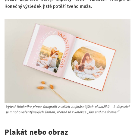
Konečný výsledek jistě potěší tveho muža.
Vytvoř fotoknihu plnou fotografií z vašich nejkrásnějších okamžiků – k dispozici
je mnoho valentýnských šablon, včetně té z kolekce „You and me forever”
Plakát nebo obraz