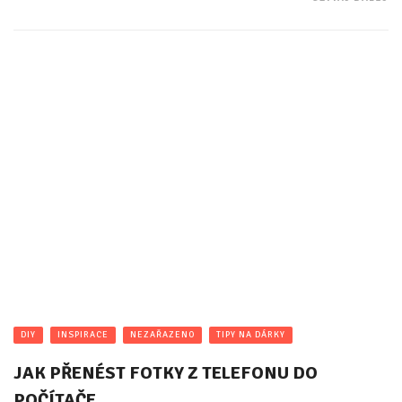
DIY
INSPIRACE
NEZAŘAZENO
TIPY NA DÁRKY
JAK PŘENÉST FOTKY Z TELEFONU DO
POČÍTAČE