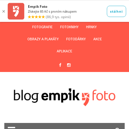
FOTOGRAFIE
FOTOKNIHY
HRNKY
OBRAZY A PLAKÁTY
FOTODÁRKY
AKCE
APLIKACE