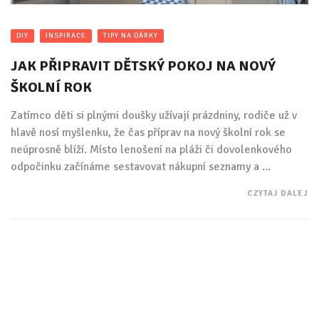
DIY
INSPIRACE
TIPY NA DÁRKY
JAK PŘIPRAVIT DĚTSKÝ POKOJ NA NOVÝ
ŠKOLNÍ ROK
Zatímco děti si plnými doušky užívají prázdniny, rodiče už v
hlavě nosí myšlenku, že čas příprav na nový školní rok se
neúprosně blíží. Místo lenošení na pláži či dovolenkového
odpočinku začínáme sestavovat nákupní seznamy a ...
CZYTAJ DALEJ