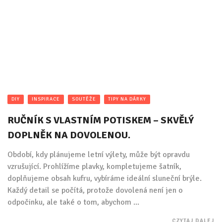
DIY
INSPIRACE
SOUTĚŽE
TIPY NA DÁRKY
RUČNÍK S VLASTNÍM POTISKEM – SKVĚLÝ
DOPLNĚK NA DOVOLENOU.
Období, kdy plánujeme letní výlety, může být opravdu
vzrušující. Prohlížíme plavky, kompletujeme šatník,
doplňujeme obsah kufru, vybíráme ideální sluneční brýle.
Každý detail se počítá, protože dovolená není jen o
odpočinku, ale také o tom, abychom ...
CZYTAJ DALEJ