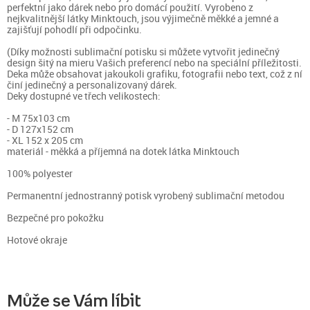
perfektní jako dárek nebo pro domácí použití. Vyrobeno z
nejkvalitnější látky Minktouch, jsou výjimečně měkké a jemné a
zajišťují pohodlí při odpočinku.
(Díky možnosti sublimační potisku si můžete vytvořit jedinečný
design šitý na mieru Vašich preferencí nebo na speciální příležitosti.
Deka může obsahovat jakoukoli grafiku, fotografii nebo text, což z ní
činí jedinečný a personalizovaný dárek.
Deky dostupné ve třech velikostech:
- M 75x103 cm
- D 127x152 cm
- XL 152 x 205 cm
materiál - měkká a příjemná na dotek látka Minktouch
100% polyester
Permanentní jednostranný potisk vyrobený sublimační metodou
Bezpečné pro pokožku
Hotové okraje
Může se Vám líbit