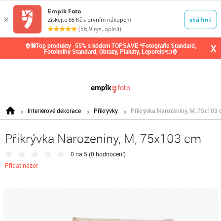
0,00
Kč
⌚🤩Top produkty -55% s kódem TOPSAVE *Fotografie Standard,
X
Fotoknihy Standard, Obrazy, Plakáty, Leporelo👈⌚
Interiérové dekorace
Přikrývky
Přikrývka Narozeniny, M, 75x103
Přikrývka Narozeniny, M, 75x103 cm
0 na 5 (
0 hodnocení
)
Přidat názor