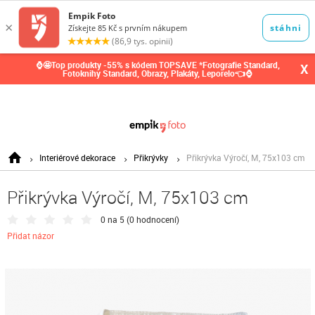
0,00
Kč
⌚🤩Top produkty -55% s kódem TOPSAVE *Fotografie Standard,
X
Fotoknihy Standard, Obrazy, Plakáty, Leporelo👈⌚
Interiérové dekorace
Přikrývky
Přikrývka Výročí, M, 75x103 cm
Přikrývka Výročí, M, 75x103 cm
0 na 5 (
0 hodnocení
)
Přidat názor