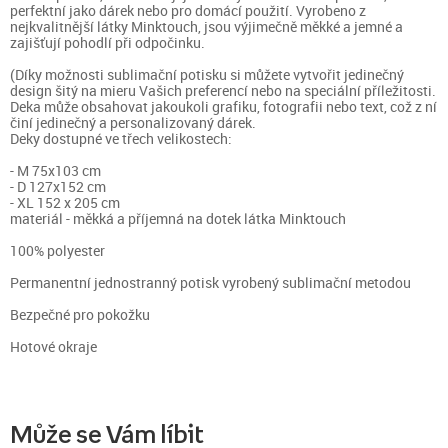
perfektní jako dárek nebo pro domácí použití. Vyrobeno z
nejkvalitnější látky Minktouch, jsou výjimečně měkké a jemné a
zajišťují pohodlí při odpočinku.
(Díky možnosti sublimační potisku si můžete vytvořit jedinečný
design šitý na mieru Vašich preferencí nebo na speciální příležitosti.
Deka může obsahovat jakoukoli grafiku, fotografii nebo text, což z ní
činí jedinečný a personalizovaný dárek.
Deky dostupné ve třech velikostech:
- M 75x103 cm
- D 127x152 cm
- XL 152 x 205 cm
materiál - měkká a příjemná na dotek látka Minktouch
100% polyester
Permanentní jednostranný potisk vyrobený sublimační metodou
Bezpečné pro pokožku
Hotové okraje
Může se Vám líbit