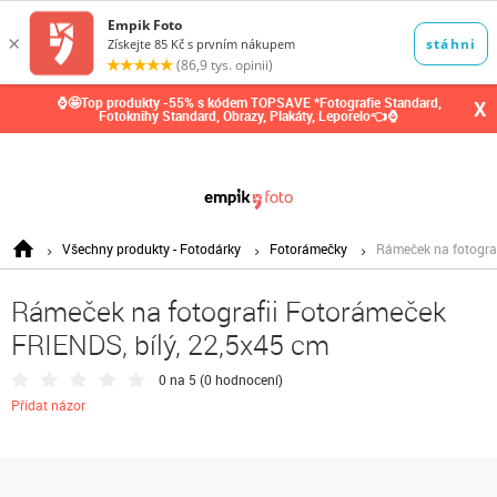
0,00
Kč
⌚🤩Top produkty -55% s kódem TOPSAVE *Fotografie Standard,
X
Fotoknihy Standard, Obrazy, Plakáty, Leporelo👈⌚
Všechny produkty - Fotodárky
Fotorámečky
Rámeček na fotograf
Rámeček na fotografii Fotorámeček
FRIENDS, bílý, 22,5x45 cm
0 na 5 (
0 hodnocení
)
Přidat názor