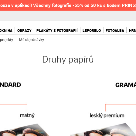
ouze v aplikaci! Všechny fotografie -55% od 50 ks s kódem PRIN
OKNIHA
OBRAZY
PLAKÁTY S FOTOGRAFIÍ
LEPORELO
FOTOALBA
HR
projekty
Mé objednávky
Druhy papírů