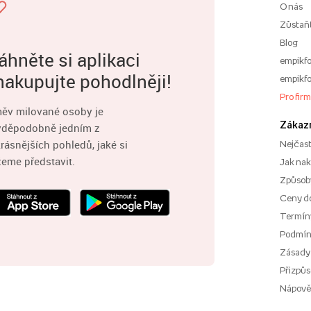
O nás
Zůstaň
Blog
áhněte si aplikaci
empikfo
nakupujte pohodlněji!
empikfo
Pro fir
ěv milované osoby je
Zákaz
vděpodobně jedním z
rásnějších pohledů, jaké si
Nejčast
eme představit.
Jak na
Způsoby
Ceny d
Termíny
Podmí
Zásady
Přizpůs
Nápov