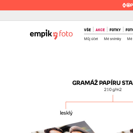
⌚🤩P
VŠE
AKCE
FOTKY
FOT
Můj účet
Mé snímky
Mé 