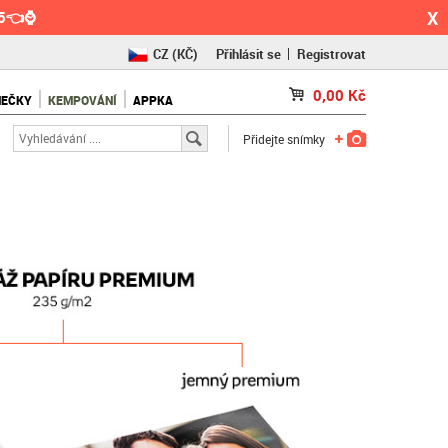
X
55👈⌚
CZ
(KČ)
Přihlásit se
Registrovat
SK
(€)
0,00
Kč
NEČKY
KEMPOVÁNÍ
APPKA
RO
(RON)
Přidejte snímky