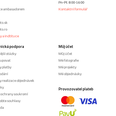
Pn-Pt: 8:00-16:00
te ambasadorem
Kontaktní formulář
to.sk
to.ro
my a indtituce
nícká podpora
Můj účet
ější otázky
Můj účet
kupovat
Mé fotografie
 platby
Mé projekty
odání
Mé objednávky
 realizace objednávek
nky
Provozovatel plateb
 ochrany soukromí
obte souhlasy
ěda