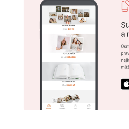
St
a 
Úsm
pra
nejk
můž