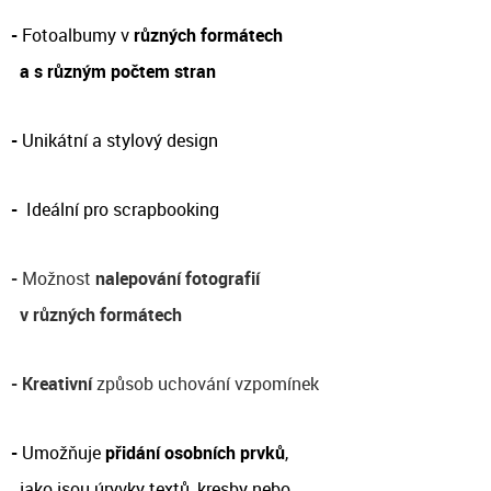
-
Fotoalbumy v
různých formátech
a s různým počtem stran
-
Unikátní a stylový design
-
Ideální pro scrapbooking
-
Možnost
nalepování fotografií
v různých formátech
-
Kreativní
způsob uchování vzpomínek
-
Umožňuje
přidání osobních prvků
,
jako jsou
úryvky textů, kresby nebo