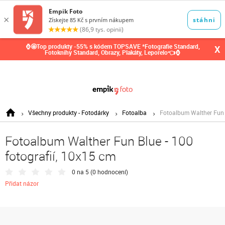
0,00
Kč
⌚🤩Top produkty -55% s kódem TOPSAVE *Fotografie Standard,
X
Fotoknihy Standard, Obrazy, Plakáty, Leporelo👈⌚
Všechny produkty - Fotodárky
Fotoalba
Fotoalbum Walther Fun B
Fotoalbum Walther Fun Blue - 100
fotografií, 10x15 cm
0 na 5 (
0 hodnocení
)
Přidat názor