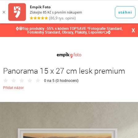
0,00
Kč
⌚🤩Top produkty -55% s kódem TOPSAVE *Fotografie Standard,
X
Fotoknihy Standard, Obrazy, Plakáty, Leporelo👈⌚
Panorama 15 x 27 cm lesk premium
0 na 5 (
0 hodnocení
)
Přidat názor