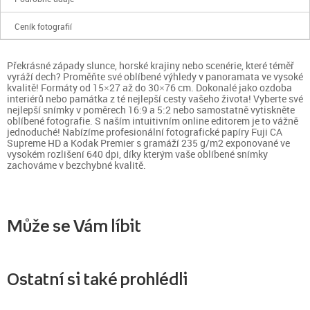
Ceník fotografií
Překrásné západy slunce, horské krajiny nebo scenérie, které téměř
vyráží dech? Proměňte své oblíbené výhledy v panoramata ve vysoké
kvalitě! Formáty od 15×27 až do 30×76 cm. Dokonalé jako ozdoba
interiérů nebo památka z té nejlepší cesty vašeho života! Vyberte své
nejlepší snímky v poměrech 16:9 a 5:2 nebo samostatně vytiskněte
oblíbené fotografie. S naším intuitivním online editorem je to vážně
jednoduché! Nabízíme profesionální fotografické papíry Fuji CA
Supreme HD a Kodak Premier s gramáží 235 g/m2 exponované ve
vysokém rozlišení 640 dpi, díky kterým vaše oblíbené snímky
zachováme v bezchybné kvalitě.
Může se Vám líbit
Ostatní si také prohlédli