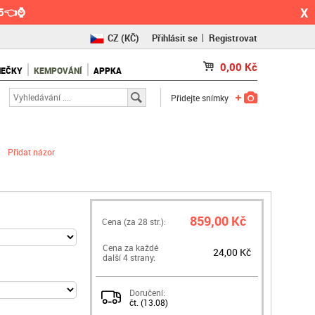
X
55👈⌚
CZ
(KČ)
Přihlásit se
Registrovat
SK
(€)
0,00
Kč
NEČKY
KEMPOVÁNÍ
APPKA
RO
(RON)
Přidejte snímky
Přidat názor
859,00 Kč
Cena (za
28
str.):
Cena za každé
24,00 Kč
další 4 strany:
Doručení:
čt. (13.08)