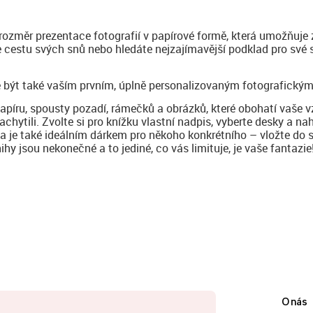
 rozměr prezentace fotografií v papírové formě, která umožňuje 
te cestu svých snů nebo hledáte nejzajímavější podklad pro své
 být také vaším prvním, úplně personalizovaným fotografickým
papíru, spousty pozadí, rámečků a obrázků, které obohatí vaše 
achytili. Zvolte si pro knížku vlastní nadpis, vyberte desky a na
ha je také ideálním dárkem pro někoho konkrétního – vložte do 
y jsou nekonečné a to jediné, co vás limituje, je vaše fantazie
O nás