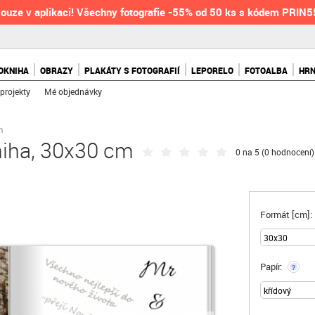
ouze v aplikaci! Všechny fotografie -55% od 50 ks s kódem PRIN
OKNIHA
OBRAZY
PLAKÁTY S FOTOGRAFIÍ
LEPORELO
FOTOALBA
HR
projekty
Mé objednávky
m
niha, 30x30 cm
0 na 5 (
0 hodnocení
)
Formát [cm]:
Papír:
?