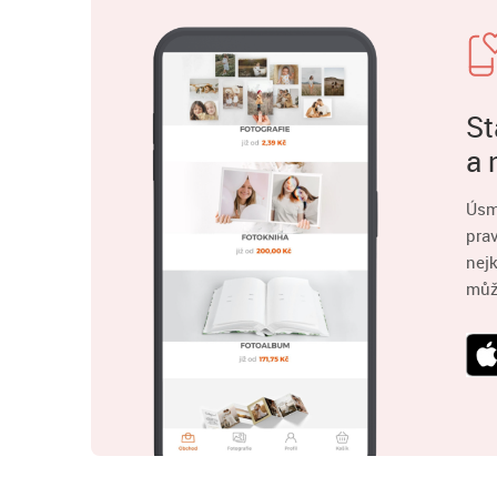
St
a 
Úsm
pra
nejk
můž