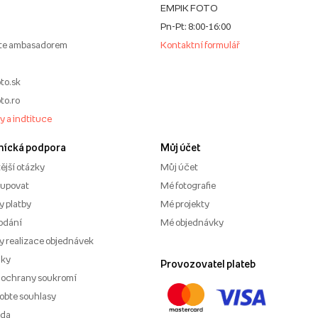
EMPIK FOTO
Pn-Pt: 8:00-16:00
te ambasadorem
Kontaktní formulář
to.sk
to.ro
my a indtituce
nícká podpora
Můj účet
ější otázky
Můj účet
kupovat
Mé fotografie
 platby
Mé projekty
odání
Mé objednávky
 realizace objednávek
nky
Provozovatel plateb
 ochrany soukromí
obte souhlasy
ěda