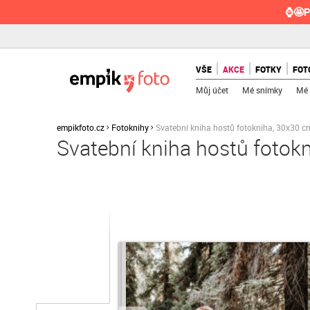
⌚🤩P
VŠE
AKCE
FOTKY
FOT
Můj účet
Mé snímky
Mé 
empikfoto.cz
Fotoknihy
Svatební kniha hostů fotokniha, 30x30 c
Svatební kniha hostů fotok