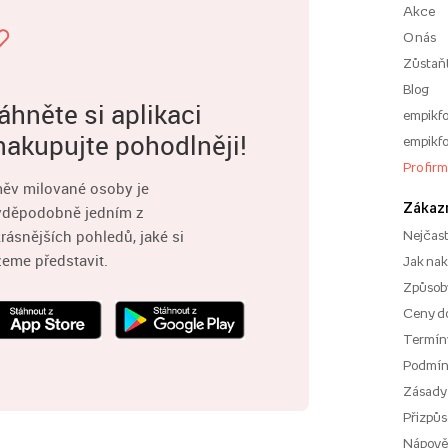
Akce
O nás
Zůstaň
Blog
áhněte si aplikaci
empikfo
nakupujte pohodlněji!
empikfo
Pro fir
ěv milované osoby je
Zákaz
vděpodobně jedním z
rásnějších pohledů, jaké si
Nejčast
eme představit.
Jak na
Způsoby
Ceny d
Termíny
Podmí
Zásady
Přizpůs
Nápov