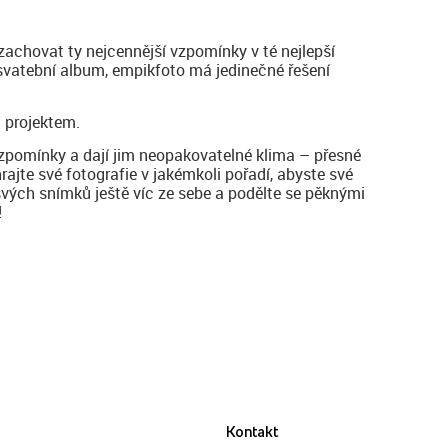
zachovat ty nejcennější vzpomínky v té nejlepší
 svatební album, empikfoto má jedinečné řešení
 projektem.
vzpomínky a dají jim neopakovatelné klima – přesné
hrajte své fotografie v jakémkoli pořadí, abyste své
svých snímků ještě víc ze sebe a podělte se pěknými
!
Kontakt