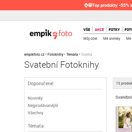
⌚🤩Top produkty -55% s
VŠE
AKCE
FOTKY
FOT
Můj účet
Mé snímky
Mé 
empikfoto.cz
Fotoknihy
Témata
Svatba
Svatební Fotoknihy
Doporučené:
15
produk
Svatební
Novinky
Nejprodávanější
Všechny
Témata: