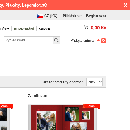
X
y, Plakáty, Leporelo👈⌚
CZ
(KČ)
Přihlásit se
Registrovat
SK
(€)
0,00
Kč
NEČKY
KEMPOVÁNÍ
APPKA
RO
(RON)
Přidejte snímky
Ukázat produkty o formátu:
Zamilovaní