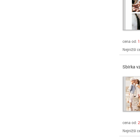
cena od:
1
Nejnižší c
Sbírka v
cena od:
2
Nejnižší c