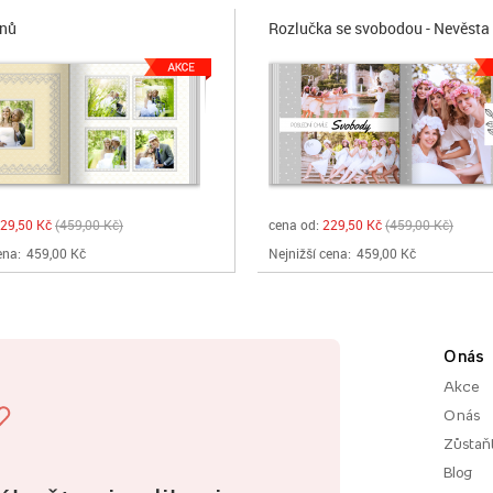
snů
Rozlučka se svobodou - Nevěsta
29,50 Kč
459,00 Kč
cena od:
229,50 Kč
459,00 Kč
ena:
459,00 Kč
Nejnižší cena:
459,00 Kč
O nás
Akce
O nás
Zůstaň
Blog