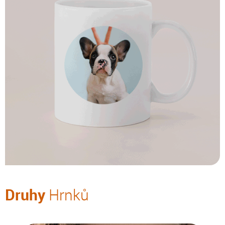
Druhy
Hrnků