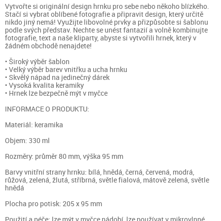
Vytvořte si originální design hrnku pro sebe nebo někoho blízkého.
Stačí si vybrat oblíbené fotografie a připravit design, který určitě
nikdo jiný nemá! Využijte libovolné prvky a přizpůsobte si šablonu
podle svých představ. Nechte se unést fantazií a volně kombinujte
fotografie, text a naše kliparty, abyste si vytvořili hrnek, který v
žádném obchodě nenajdete!
• Široký výběr šablon
• Velký výběr barev vnitřku a ucha hrnku
• Skvělý nápad na jedinečný dárek
• Vysoká kvalita keramiky
• Hrnek lze bezpečně mýt v myčce
INFORMACE O PRODUKTU:
Materiál: keramika
Objem: 330 ml
Rozměry: průměr 80 mm, výška 95 mm
Barvy vnitřní strany hrnku: bílá, hnědá, černá, červená, modrá,
růžová, zelená, žlutá, stříbrná, světle fialová, mátově zelená, světle
hnědá
Plocha pro potisk: 205 x 95 mm
Použití a péče: lze mýt v myčce nádobí, lze používat v mikrovlnné