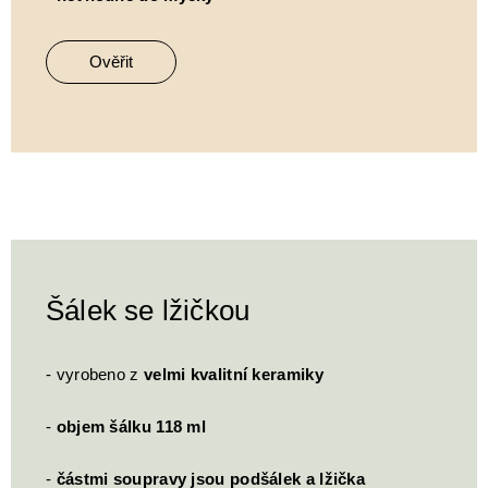
Ověřit
Šálek se lžičkou
- vyrobeno z
velmi kvalitní keramiky
-
objem šálku 118 ml
-
částmi soupravy jsou podšálek a lžička