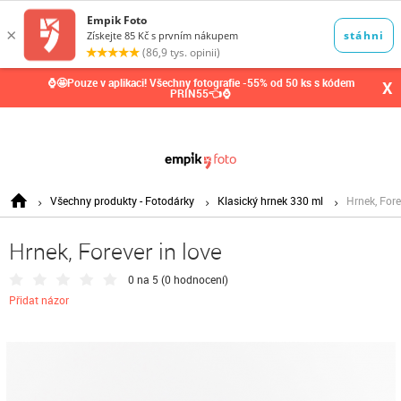
0,00
Kč
⌚🤩Pouze v aplikaci! Všechny fotografie -55% od 50 ks s kódem
X
PRIN55👈⌚
Všechny produkty - Fotodárky
Klasický hrnek 330 ml
Hrnek, Fore
Hrnek, Forever in love
0 na 5 (
0 hodnocení
)
Přidat názor