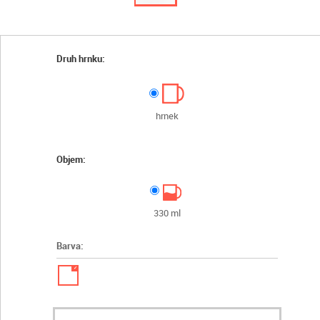
Druh hrnku:
hrnek
Objem:
330 ml
Barva:
✓