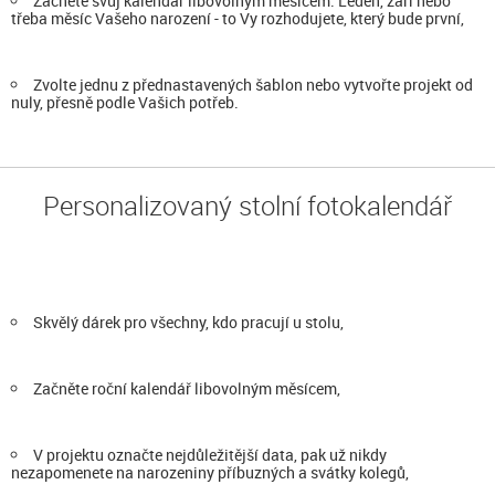
Začněte svůj kalendář libovolným měsícem. Leden, září nebo
třeba měsíc Vašeho narození - to Vy rozhodujete, který bude první,
Zvolte jednu z přednastavených šablon nebo vytvořte projekt od
nuly, přesně podle Vašich potřeb.
Personalizovaný stolní fotokalendář
Skvělý dárek pro všechny, kdo pracují u stolu,
Začněte roční kalendář libovolným měsícem,
V projektu označte nejdůležitější data, pak už nikdy
nezapomenete na narozeniny příbuzných a svátky kolegů,