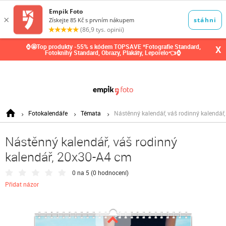
0,00
Kč
⌚🤩Top produkty -55% s kódem TOPSAVE *Fotografie Standard,
X
Fotoknihy Standard, Obrazy, Plakáty, Leporelo👈⌚
Fotokalendáře
Témata
Nástěnný kalendář, váš rodinný kalendář
Nástěnný kalendář, váš rodinný
kalendář, 20x30-A4 cm
0 na 5 (
0 hodnocení
)
Přidat názor